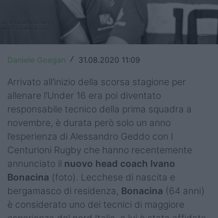
Top14
Premiership
Champions Cup
Daniele Goegan
31.08.2020 11:09
/
Challenge Cup
Arrivato all’inizio della scorsa stagione per
allenare l’Under 16 era poi diventato
World Rugby
responsabile tecnico della prima squadra a
Rugby World Cup
novembre, è durata però solo un anno
l’esperienza di Alessandro Geddo con I
Super Rugby
Centurioni Rugby che hanno recentemente
Rugby in TV
annunciato il
nuovo head coach Ivano
Bonacina
(foto). Lecchese di nascita e
Mercato
bergamasco di residenza,
Bonacina
(64 anni)
è considerato uno dei tecnici di maggiore
Serie A Elite