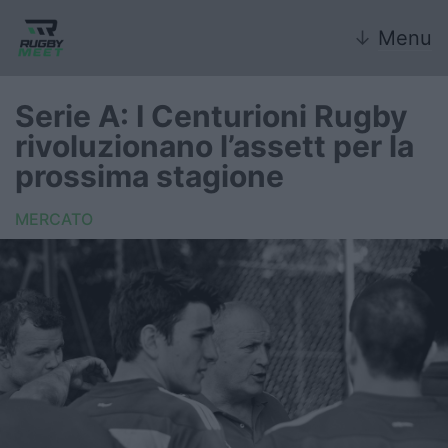
↓
Menu
Serie A: I Centurioni Rugby
rivoluzionano l’assett per la
Nazionale
prossima stagione
Nazionali giovanili
MERCATO
Rugby Sevens
FIR
Internazionale
6 Nazioni
United Rugby Championship