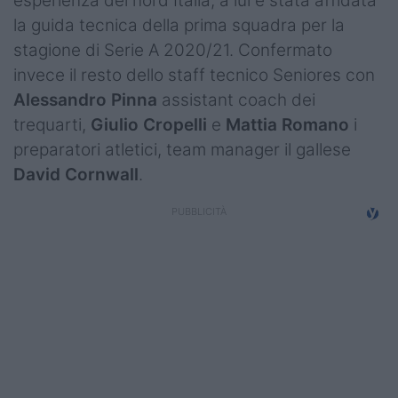
esperienza del nord Italia, a lui è stata affidata
Campionati
la guida tecnica della prima squadra per la
stagione di Serie A 2020/21. Confermato
Serie A
invece il resto dello staff tecnico Seniores con
Serie B
Alessandro Pinna
assistant coach dei
trequarti,
Giulio Cropelli
e
Mattia Romano
i
Serie C
preparatori atletici, team manager il gallese
Femminile
David Cornwall
.
Giovanili
Coppa Italia
Minirugby
Eventi
Top10