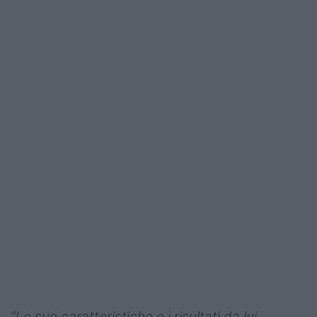
Podcast
Shop
“Le sue caratteristiche e i risultati da lui