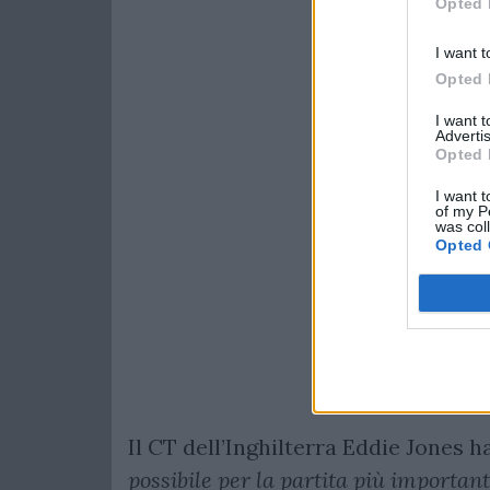
Opted 
I want t
Opted 
I want 
Advertis
Opted 
I want t
of my P
was col
Opted 
Il CT dell’Inghilterra Eddie Jones h
possibile per la partita più important