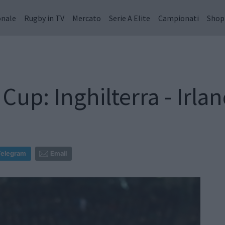
onale
Rugby in TV
Mercato
Serie A Elite
Campionati
Shop
up: Inghilterra - Irlan
Telegram
Email