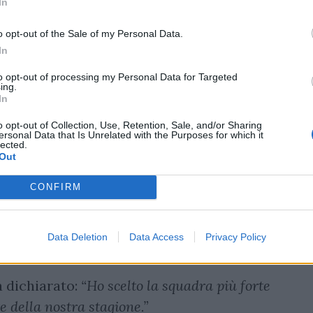
In
o opt-out of the Sale of my Personal Data.
In
to opt-out of processing my Personal Data for Targeted
ing.
In
o opt-out of Collection, Use, Retention, Sale, and/or Sharing
ersonal Data that Is Unrelated with the Purposes for which it
lected.
Out
CONFIRM
Data Deletion
Data Access
Privacy Policy
a dichiarato:
“Ho scelto la squadra più forte
e della nostra stagione.”