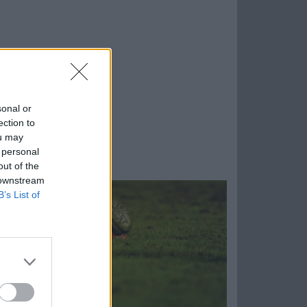
sonal or
ection to
ou may
 personal
out of the
 downstream
B’s List of