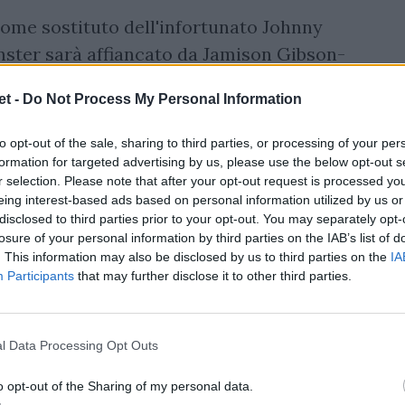
come sostituto dell'infortunato Johnny
inster sarà affiancato da Jamison Gibson-
celto James Ryan, il seconda linea sarà il
t -
Do Not Process My Personal Information
.
to opt-out of the sale, sharing to third parties, or processing of your per
formation for targeted advertising by us, please use the below opt-out s
r selection. Please note that after your opt-out request is processed y
eing interest-based ads based on personal information utilized by us or
disclosed to third parties prior to your opt-out. You may separately opt-
losure of your personal information by third parties on the IAB’s list of
. This information may also be disclosed by us to third parties on the
IA
Participants
that may further disclose it to other third parties.
l Data Processing Opt Outs
o opt-out of the Sharing of my personal data.