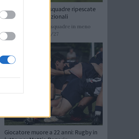
Rugby: Record di squadre ripescate
nei campionati nazionali
Si stimano oltre 20 squadre in meno
dalla stagione 2026/27
Giocatore muore a 22 anni: Rugby in