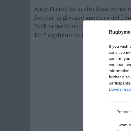
Andy Farrell ha scelto Ross Byrne 
Sexton, la giovane apertura del Le
Park in mediana. Capitano è stato s
Rugbymee
107 ° capitano della storia irlandese
If you wish 
sensitive in
confirm you
continue se
information 
further disc
participants
Downstream 
Persona
I want t