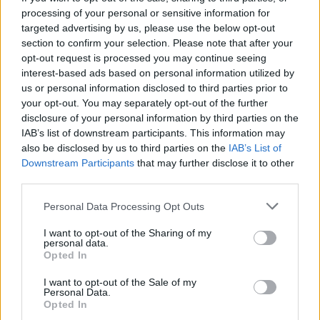
processing of your personal or sensitive information for
Classifica
targeted advertising by us, please use the below opt-out
section to confirm your selection. Please note that after your
Tolosa 73 (24)
opt-out request is processed you may continue seeing
interest-based ads based on personal information utilized by
La Rochelle 72 (24)
us or personal information disclosed to third parties prior to
your opt-out. You may separately opt-out of the further
Racing 92 68 (24)
disclosure of your personal information by third parties on the
IAB’s list of downstream participants. This information may
also be disclosed by us to third parties on the
IAB’s List of
Clermont 67 (24)
Downstream Participants
that may further disclose it to other
third parties.
Bordeaux Bègles 62 (22)
Personal Data Processing Opt Outs
Stade Francais 62 (24)
I want to opt-out of the Sharing of my
Tolone 62 (24)
personal data.
Opted In
Lione 60 (24)
I want to opt-out of the Sale of my
Personal Data.
Opted In
Castres 60 (24)