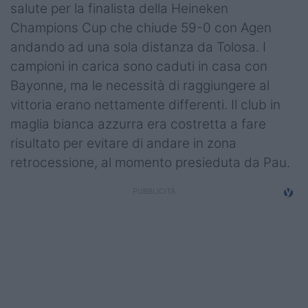
salute per la finalista della Heineken
Top14
Champions Cup che chiude 59-0 con Agen
andando ad una sola distanza da Tolosa. I
Premiership
campioni in carica sono caduti in casa con
Champions Cup
Bayonne, ma le necessità di raggiungere al
vittoria erano nettamente differenti. Il club in
Challenge Cup
maglia bianca azzurra era costretta a fare
World Rugby
risultato per evitare di andare in zona
retrocessione, al momento presieduta da Pau.
Rugby World Cup
Super Rugby
Rugby in TV
Mercato
Serie A Elite