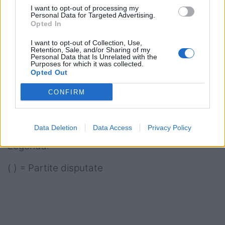
I want to opt-out of processing my
Montpellier 50 (23)
Personal Data for Targeted Advertising.
Opted In
Brive 50 (24)
I want to opt-out of Collection, Use,
Retention, Sale, and/or Sharing of my
Bayonne 44 (24)
Personal Data that Is Unrelated with the
Purposes for which it was collected.
Opted Out
Pau 41 (24)
CONFIRM
Agen 2 (23)
Data Deletion
Data Access
Privacy Policy
Legenda:
( ) = Partite disputate