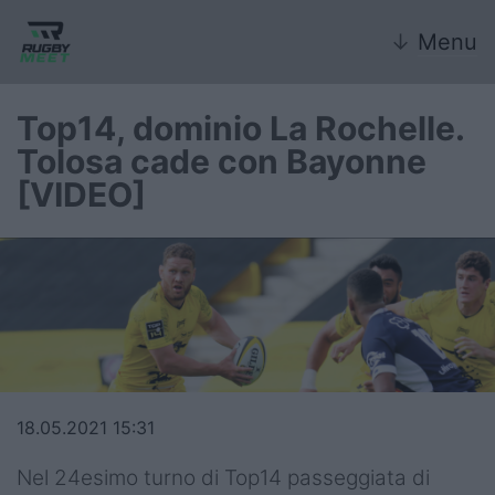
↓
Menu
Top14, dominio La Rochelle.
Tolosa cade con Bayonne
Nazionale
[VIDEO]
Nazionali giovanili
Rugby Sevens
FIR
Internazionale
6 Nazioni
18.05.2021 15:31
United Rugby Championship
Nel 24esimo turno di Top14 passeggiata di