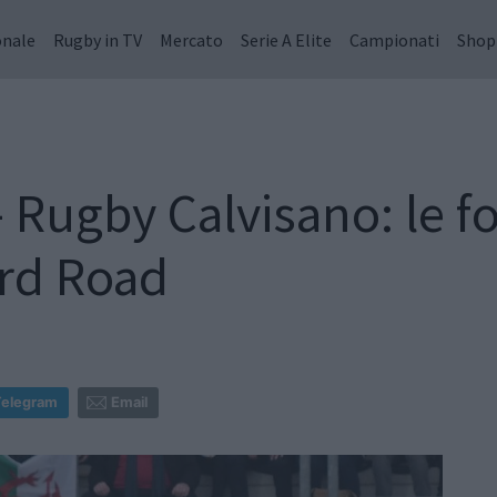
onale
Rugby in TV
Mercato
Serie A Elite
Campionati
Shop
- Rugby Calvisano: le f
rd Road
0
Telegram
Email