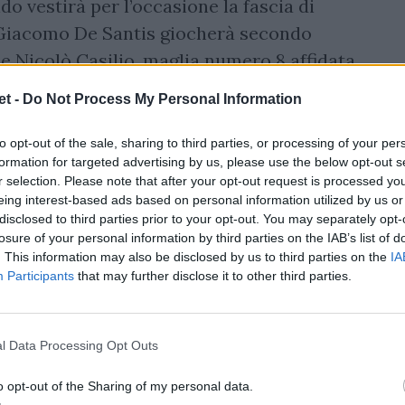
 vestirà per l’occasione la fascia di
a (Giacomo De Santis giocherà secondo
e Nicolò Casilio, maglia numero 8 affidata
a, in prima linea Lorenzo Cittadini a
t -
Do Not Process My Personal Information
ra.
Per Brugnara si tratta del ritorno a
 classe 93 aveva infatti fatto parte della
to opt-out of the sale, sharing to third parties, or processing of your per
formation for targeted advertising by us, please use the below opt-out s
no Pasquali. Entrambi avevano anche
r selection. Please note that after your opt-out request is processed y
ster quando i piloni titolari all’epocale
eing interest-based ads based on personal information utilized by us or
disclosed to third parties prior to your opt-out. You may separately opt-
al lato sinistro e Dan Cole a destra.
losure of your personal information by third parties on the IAB’s list of
. This information may also be disclosed by us to third parties on the
IA
o è in programma sabato 7 dicembre 2019
Participants
that may further disclose it to other third parties.
rà trasmessa in diretta streaming su
trazione).
l Data Processing Opt Outs
o opt-out of the Sharing of my personal data.