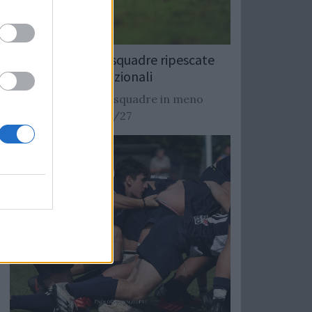
Rugby: Record di squadre ripescate
nei campionati nazionali
Si stimano oltre 20 squadre in meno
dalla stagione 2026/27