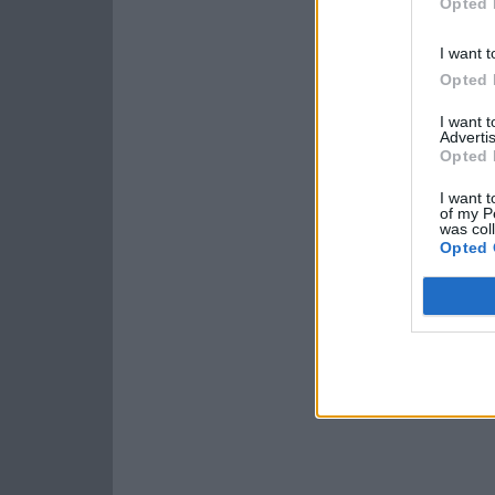
Opted 
I want t
Opted 
I want 
Advertis
Opted 
I want t
of my P
was col
Opted 