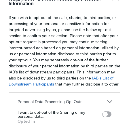
Torino, Allianz Stadium
– sabato 7 novembre,
Information
ore 12.40
If you wish to opt-out of the sale, sharing to third parties, or
Italia v Sudafrica
processing of your personal or sensitive information for
targeted advertising by us, please use the below opt-out
Genova, Stadio “Luigi Ferraris”
– sabato 14
section to confirm your selection. Please note that after your
opt-out request is processed you may continue seeing
novembre, ore 12.40
interest-based ads based on personal information utilized by
Italia v Argentina
us or personal information disclosed to third parties prior to
your opt-out. You may separately opt-out of the further
disclosure of your personal information by third parties on the
Udine, Bluenergy Stadium
– sabato 21
IAB’s list of downstream participants. This information may
novembre, ore 17.40
also be disclosed by us to third parties on the
IAB’s List of
Italia v Fiji
Downstream Participants
that may further disclose it to other
third parties.
Personal Data Processing Opt Outs
Calendario Italia – Nations
I want to opt-out of the Sharing of my
personal data.
Championship 2026
Opted In