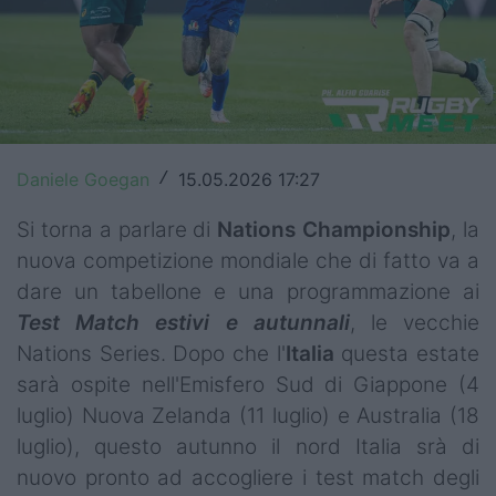
Top14
Premiership
Champions Cup
Challenge Cup
Daniele Goegan
15.05.2026 17:27
/
World Rugby
Si torna a parlare di
Nations
Championship
, la
nuova competizione mondiale che di fatto va a
Rugby World Cup
dare un tabellone e una programmazione ai
Super Rugby
Test Match estivi e autunnali
, le vecchie
Nations Series. Dopo che l'
Italia
questa estate
Rugby in TV
sarà ospite nell'Emisfero Sud di Giappone (4
luglio) Nuova Zelanda (11 luglio) e Australia (18
Mercato
luglio), questo autunno il nord Italia srà di
Serie A Elite
nuovo pronto ad accogliere i test match degli