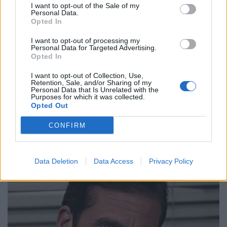
I want to opt-out of the Sale of my
4 luglio Giappone v Italia
Personal Data.
11 luglio Nuova Zelanda v Italia
Opted In
18 luglio Australia v Italia
I want to opt-out of processing my
Personal Data for Targeted Advertising.
6/8 novembre Italia v Sudafrica
Opted In
13/15 novembre Italia v Argentina
I want to opt-out of Collection, Use,
21 novembre Italia v Fiji
Retention, Sale, and/or Sharing of my
Personal Data that Is Unrelated with the
27/29 novembre – Finali Nations Championship
Purposes for which it was collected.
Opted Out
2026
CONFIRM
Data Deletion
Data Access
Privacy Policy