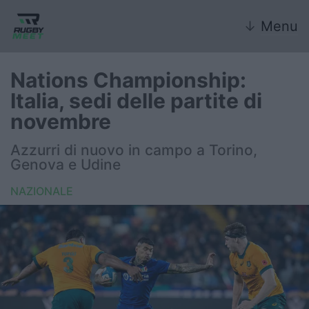
↓
Menu
Nations Championship:
Italia, sedi delle partite di
Nazionale
novembre
Nazionali giovanili
Azzurri di nuovo in campo a Torino,
Genova e Udine
Rugby Sevens
NAZIONALE
FIR
Internazionale
6 Nazioni
United Rugby Championship