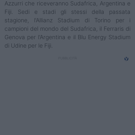
Azzurri che riceveranno Sudafrica, Argentina e
Campionati
Fiji. Sedi e stadi gli stessi della passata
Serie A
stagione, l'Allianz Stadium di Torino per i
campioni del mondo del Sudafrica, il Ferraris di
Serie B
Genova per l'Argentina e il Blu Energy Stadium
Serie C
di Udine per le Fiji.
Femminile
Giovanili
Coppa Italia
Minirugby
Eventi
Top10