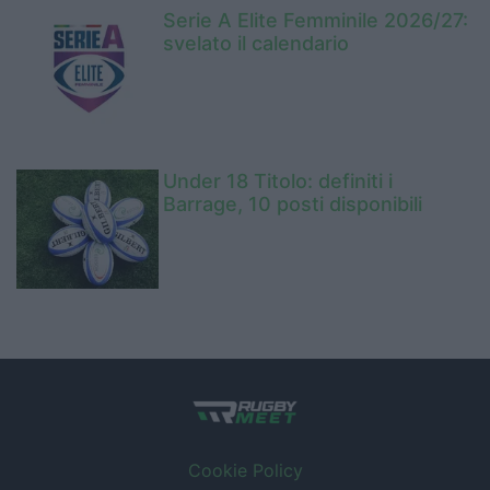
Serie A Elite Femminile 2026/27:
svelato il calendario
Under 18 Titolo: definiti i
Barrage, 10 posti disponibili
Cookie Policy