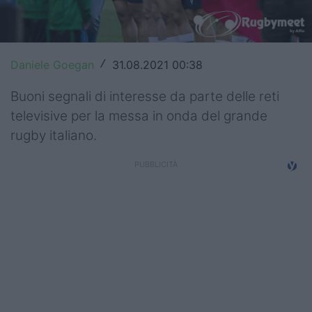
Top14
Premiership
Daniele Goegan
31.08.2021 00:38
/
Champions Cup
Buoni segnali di interesse da parte delle reti
Challenge Cup
televisive per la messa in onda del grande
rugby italiano.
World Rugby
Rugby World Cup
Super Rugby
Rugby in TV
Mercato
Serie A Elite