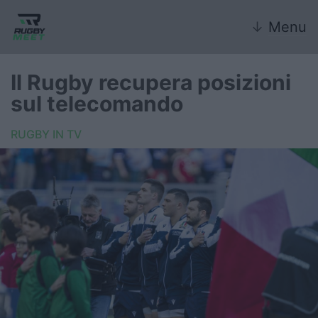
↓
Menu
Il Rugby recupera posizioni
sul telecomando
Nazionale
RUGBY IN TV
Nazionali giovanili
Rugby Sevens
FIR
Internazionale
6 Nazioni
United Rugby Championship