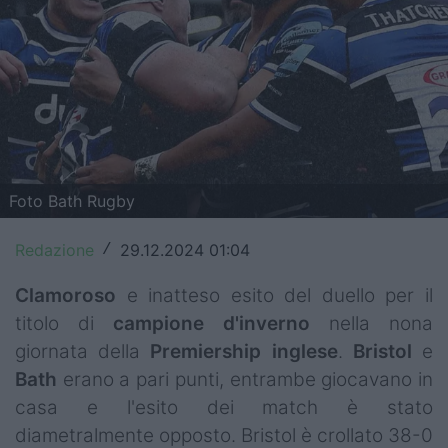
Top14
Premiership
Champions Cup
Challenge Cup
Foto Bath Rugby
World Rugby
Rugby World Cup
Redazione
29.12.2024 01:04
/
Super Rugby
Clamoroso
e inatteso esito del duello per il
titolo di
campione
d'inverno
nella nona
Rugby in TV
giornata della
Premiership
inglese
.
Bristol
e
Mercato
Bath
erano a pari punti, entrambe giocavano in
casa e l'esito dei match è stato
Serie A Elite
diametralmente opposto. Bristol è crollato 38-0