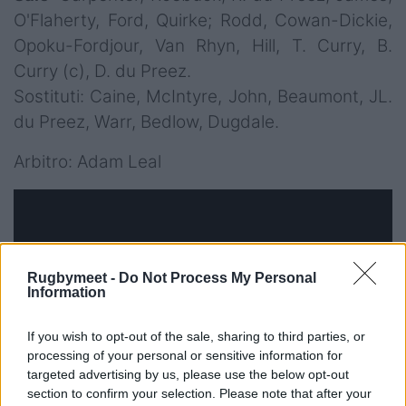
O'Flaherty, Ford, Quirke; Rodd, Cowan-Dickie,
Opoku-Fordjour, Van Rhyn, Hill, T. Curry, B.
Curry (c), D. du Preez.
Sostituti: Caine, McIntyre, John, Beaumont, JL.
du Preez, Warr, Bedlow, Dugdale.
Arbitro: Adam Leal
Rugbymeet -
Do Not Process My Personal
Information
If you wish to opt-out of the sale, sharing to third parties, or
processing of your personal or sensitive information for
targeted advertising by us, please use the below opt-out
section to confirm your selection. Please note that after your