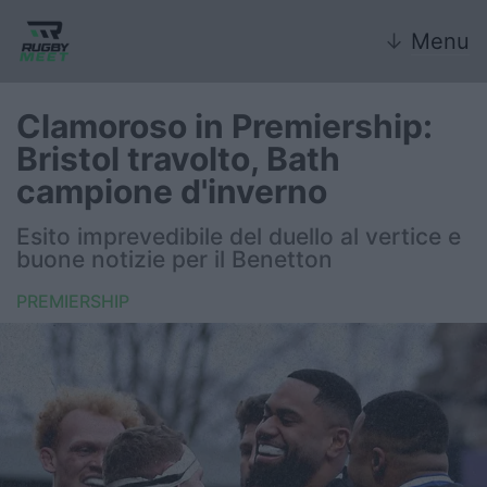
↓
Menu
Clamoroso in Premiership:
Bristol travolto, Bath
Nazionale
campione d'inverno
Nazionali giovanili
Esito imprevedibile del duello al vertice e
buone notizie per il Benetton
Rugby Sevens
PREMIERSHIP
FIR
Internazionale
6 Nazioni
United Rugby Championship