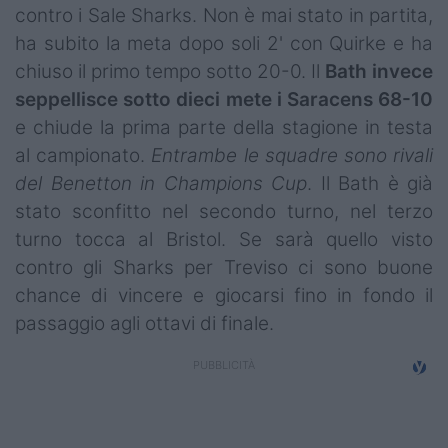
contro i Sale Sharks. Non è mai stato in partita,
Campionati
ha subito la meta dopo soli 2' con Quirke e ha
Serie A
chiuso il primo tempo sotto 20-0. Il
Bath invece
seppellisce sotto dieci mete i Saracens 68-10
Serie B
e chiude la prima parte della stagione in testa
Serie C
al campionato.
Entrambe le squadre sono rivali
del Benetton in Champions Cup
. Il Bath è già
Femminile
stato sconfitto nel secondo turno, nel terzo
Giovanili
turno tocca al Bristol. Se sarà quello visto
contro gli Sharks per Treviso ci sono buone
Coppa Italia
chance di vincere e giocarsi fino in fondo il
passaggio agli ottavi di finale.
Minirugby
Eventi
Top10