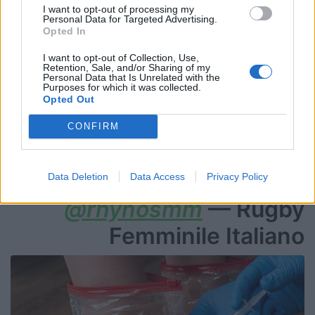
caps)
I want to opt-out of processing my
Personal Data for Targeted Advertising.
20. Beatrice VERONESE (Valsugana Rugby
Opted In
Padova, 34 caps)
I want to opt-out of Collection, Use,
21. Alia BITONCI (Valsugana Rugby Padova, 14
Retention, Sale, and/or Sharing of my
Personal Data that Is Unrelated with the
caps)
Purposes for which it was collected.
Opted Out
22. Emma STEVANIN (Valsugana Rugby
Padova, 31 caps)
CONFIRM
23. Aura MUZZO (LOU Rugby, 62 caps)
Data Deletion
Data Access
Privacy Policy
@rhynosmm
— Rugby
Femminile Italiano