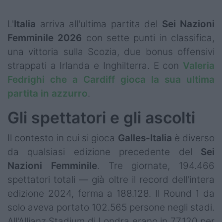
Podcast
L'
Italia
arriva all'ultima partita del
Sei
Nazioni
Shop
Femminile
2026
con sette punti in classifica,
una vittoria sulla Scozia, due bonus offensivi
strappati a Irlanda e Inghilterra. E con
Valeria
Fedrighi che a Cardiff gioca la sua ultima
partita in azzurro
.
Gli spettatori e gli ascolti
Il contesto in cui si gioca
Galles-Italia
è diverso
da qualsiasi edizione precedente del
Sei
Nazioni Femminile
. Tre giornate, 194.466
spettatori totali — già oltre il record dell'intera
edizione 2024, ferma a 188.128. Il Round 1 da
solo aveva portato 102.565 persone negli stadi.
All'Allianz Stadium di Londra erano in 77.120 per