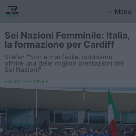
↓
Menu
Sei Nazioni Femminile: Italia,
la formazione per Cardiff
Nazionale
Stefan "Non è mai facile, dobbiamo
offrire una delle migliori prestazioni del
Nazionali giovanili
Sei Nazioni"
Rugby Sevens
RUGBY FEMMINILE
FIR
Internazionale
6 Nazioni
United Rugby Championship