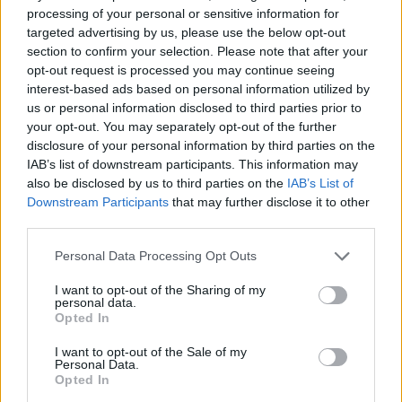
7. Alissa RANUCCINI (LOU Rugby, 22 caps)
processing of your personal or sensitive information for
6. Francesca SGORBINI (ASM Clermont Rugby,
targeted advertising by us, please use the below opt-out
section to confirm your selection. Please note that after your
41 caps)
opt-out request is processed you may continue seeing
5. Giordana DUCA (Valsugana Rugby Padova,
interest-based ads based on personal information utilized by
4. Valeria FEDRIGHI (Rugby Colorno, 71 caps)
us or personal information disclosed to third parties prior to
your opt-out. You may separately opt-out of the further
3. Gaia MARIS (Valsugana Rugby Padova, 64
disclosure of your personal information by third parties on the
caps)
IAB’s list of downstream participants. This information may
2. Vittoria VECCHINI (Valsugana Rugby
also be disclosed by us to third parties on the
IAB’s List of
Downstream Participants
that may further disclose it to other
Padova, 45 caps)
third parties.
1. Silvia TURANI (Harlequins, 51 caps)
Personal Data Processing Opt Outs
A disposizione:
I want to opt-out of the Sharing of my
personal data.
16. Chiara CHELI (Rugby Colorno, 4 caps)
Opted In
17. Vittoria ZANETTE (LOU Rugby, 6 caps)
I want to opt-out of the Sale of my
18. Gaia DOSI (Rugby Colorno, 1 cap)
Personal Data.
Opted In
19. Alessandra FRANGIPANI (Villorba Rugby, 15