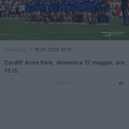
Top14
Premiership
Champions Cup
Challenge Cup
Redazione
15.05.2026 12:31
/
World Rugby
Cardiff Arms Park, domenica 17 maggio, ore
13.15.
Rugby World Cup
Super Rugby
Rugby in TV
Mercato
Serie A Elite