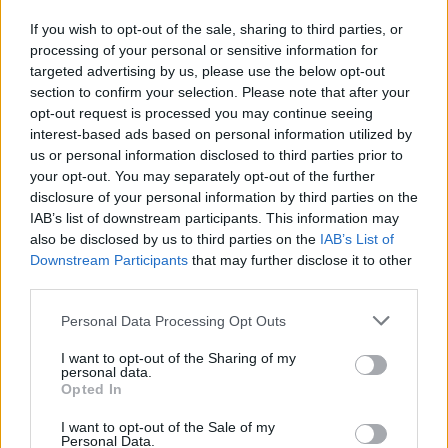
mancanza di affiatamento con la squadra o
If you wish to opt-out of the sale, sharing to third parties, or
divergenze con Alex Sanderson. Un vero
processing of your personal or sensitive information for
peccato.
targeted advertising by us, please use the below opt-out
section to confirm your selection. Please note that after your
Il Galles ricomincia da tre:
tre allenatori
opt-out request is processed you may continue seeing
cambiati in breve, dal già dimissionario
interest-based ads based on personal information utilized by
Warren Gatland, il suo vice ad interim
us or personal information disclosed to third parties prior to
your opt-out. You may separately opt-out of the further
Matt Sherratt, infine l'ex della difesa
disclosure of your personal information by third parties on the
scozzese
Steve Tandy
. Rientra anche
IAB’s list of downstream participants. This information may
Rees-Zammit, dall'esperienza americana, e
also be disclosed by us to third parties on the
IAB’s List of
Downstream Participants
that may further disclose it to other
paradossalmente sembra quello più
third parties.
galvanizzato nella squadra gallese (vedasi
il match con gli All Blacks). Per il resto tanti
Personal Data Processing Opt Outs
problemi ancora per i Dragoni, che ad un
I want to opt-out of the Sharing of my
personal data.
mese dal Sei Nazioni brancolano nel buio.
Opted In
Hong Kong… Hong Kong al Mondiale…
I want to opt-out of the Sale of my
vabbé:
la rappresentativa asiatica, dopo il
Personal Data.