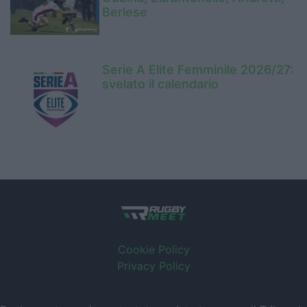
Berlese
Serie A Elite Femminile 2026/27:
svelato il calendario
Cookie Policy
Privacy Policy