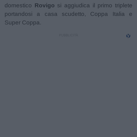
domestico
Rovigo
si aggiudica il primo triplete
Campionati
portandosi a casa scudetto, Coppa Italia e
Serie A
Super Coppa.
Serie B
Serie C
Femminile
Giovanili
Coppa Italia
Minirugby
Eventi
Top10