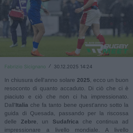
Top14
Premiership
Champions Cup
Challenge Cup
World Rugby
Fabrizio Sicignano
30.12.2025 14:24
/
Rugby World Cup
In chiusura dell'anno solare
2025
, ecco un buon
Super Rugby
resoconto di quanto accaduto. Di ciò che ci è
piaciuto e ciò che non ci ha impressionato.
Rugby in TV
Dall'
Italia
che fa tanto bene quest'anno sotto la
Mercato
guida di Quesada, passando per la riscossa
delle
Zebre
, un
Sudafrica
che continua ad
Serie A Elite
impressionare a livello mondiale. A livello