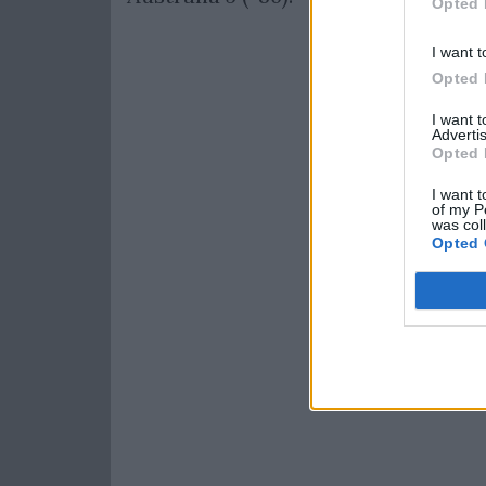
Opted 
I want t
Opted 
I want 
Advertis
Opted 
I want t
of my P
was col
Opted 