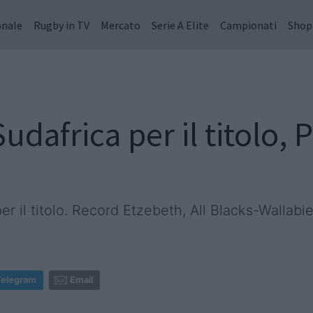
onale
Rugby in TV
Mercato
Serie A Elite
Campionati
Shop
dafrica per il titolo, 
er il titolo. Record Etzebeth, All Blacks-Wallabie
Telegram
Email