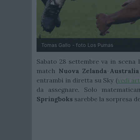
Tomas Gallo - foto Los Pumas
Sabato 28 settembre va in scena l
match
Nuova
Zelanda
-
Australia
entrambi in diretta su Sky (
vedi ar
da assegnare. Solo matematicam
Springboks
sarebbe la sorpresa de