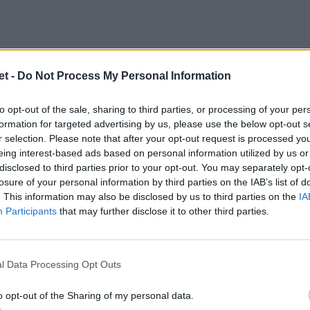
t -
Do Not Process My Personal Information
 squadra che possono conquistarlo, ma nello
to opt-out of the sale, sharing to third parties, or processing of your per
formation for targeted advertising by us, please use the below opt-out s
e con il bonus mete, non concedendo a sua
r selection. Please note that after your opt-out request is processed y
 verrebbe così a creare una situazione di
eing interest-based ads based on personal information utilized by us or
disclosed to third parties prior to your opt-out. You may separately opt-
africa e di stesso numero di partite vinte
losure of your personal information by third parties on the IAB’s list of
ampionship a vincere il titolo sarebbero gli
. This information may also be disclosed by us to third parties on the
IA
ccesso nello scontri diretto. Sarebbe un
Participants
that may further disclose it to other third parties.
la rivelazione positiva di questa edizione,
 migliore di sempre.
l Data Processing Opt Outs
), Argentina 14 (+16), Nuova Zelanda 11 (+17),
o opt-out of the Sharing of my personal data.