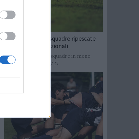
Rugby: Record di squadre ripescate
nei campionati nazionali
Si stimano oltre 20 squadre in meno
dalla stagione 2026/27