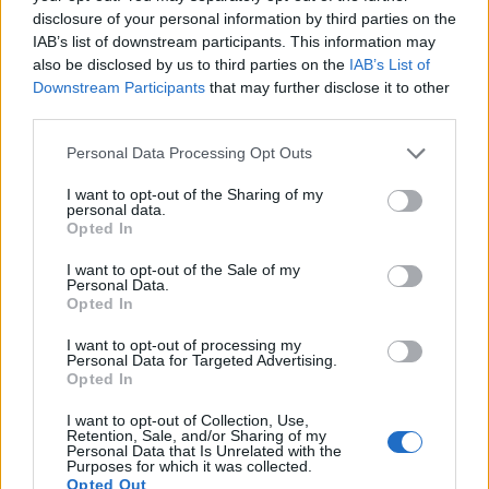
disclosure of your personal information by third parties on the
IAB’s list of downstream participants. This information may
also be disclosed by us to third parties on the
IAB’s List of
6 NAZIONI
Downstream Participants
that may further disclose it to other
6 Nazioni: Inghilterra - Italia 47-24, le
third parties.
Pagelle
Daniele Goegan
/
10.03.2025 19:57
Personal Data Processing Opt Outs
I want to opt-out of the Sharing of my
personal data.
Opted In
6 NAZIONI
Gonzalo Quesada dopo l'Inghilterra:
I want to opt-out of the Sale of my
"Buon primo tempo, abbiamo preso
Personal Data.
Opted In
troppo mete facili"
Fabrizio Sicignano
/
09.03.2025 19:18
I want to opt-out of processing my
Personal Data for Targeted Advertising.
Opted In
I want to opt-out of Collection, Use,
←
1
2
3
4
5
6
7
8
9
10
→
Retention, Sale, and/or Sharing of my
Personal Data that Is Unrelated with the
Pagina 5 di 76
Purposes for which it was collected.
Opted Out