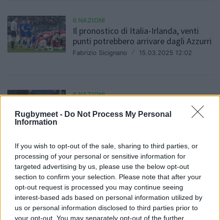
6 NAZIONI
Il pronostico di Italia-Irlanda, venti
punti potrebbero arrivare dagli Azzurri
Fabrizio Sicignano
/
15.03.2025 12:02
6 NAZIONI
Brex e Ruzza: Italia emergenza
difesa, troppi punti concessi e
Rugbymeet -
Do Not Process My Personal
Information
placcaggi sbagliati
Redazione
/
11.03.2025 17:11
If you wish to opt-out of the sale, sharing to third parties, or
processing of your personal or sensitive information for
targeted advertising by us, please use the below opt-out
section to confirm your selection. Please note that after your
6 NAZIONI
opt-out request is processed you may continue seeing
L'Irlanda contro l'Italia ritrova
interest-based ads based on personal information utilized by
Furlong, Hansen e Ringrose
us or personal information disclosed to third parties prior to
Daniele Goegan
/
11.03.2025 09:06
your opt-out. You may separately opt-out of the further