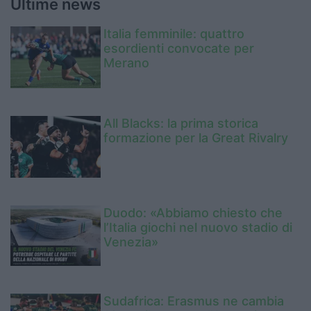
Ultime news
Italia femminile: quattro
esordienti convocate per
Merano
All Blacks: la prima storica
formazione per la Great Rivalry
Duodo: «Abbiamo chiesto che
l’Italia giochi nel nuovo stadio di
Venezia»
Sudafrica: Erasmus ne cambia