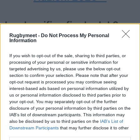
La classifica finale del 6
Nazioni 2025:
Rugbymeet -
Do Not Process My Personal
Information
21 Francia
If you wish to opt-out of the sale, sharing to third parties, or
20 Inghilterra
processing of your personal or sensitive information for
19 Irlanda
targeted advertising by us, please use the below opt-out
11 Scozia
section to confirm your selection. Please note that after your
opt-out request is processed you may continue seeing
5 Italia
interest-based ads based on personal information utilized by
3 Galles
us or personal information disclosed to third parties prior to
your opt-out. You may separately opt-out of the further
disclosure of your personal information by third parties on the
IAB’s list of downstream participants. This information may
also be disclosed by us to third parties on the
IAB’s List of
Downstream Participants
that may further disclose it to other
third parties.