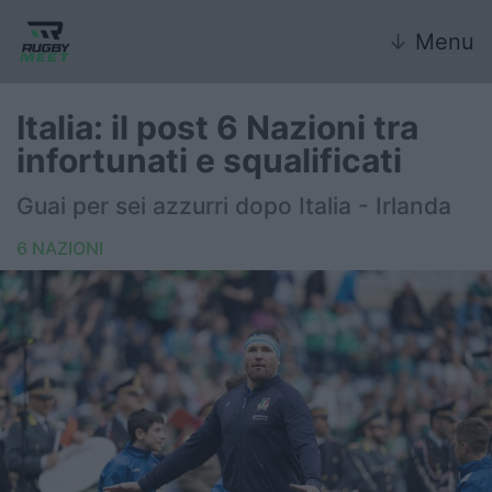
↓
Menu
Italia: il post 6 Nazioni tra
infortunati e squalificati
Nazionale
Guai per sei azzurri dopo Italia - Irlanda
Nazionali giovanili
6 NAZIONI
Rugby Sevens
FIR
Internazionale
6 Nazioni
United Rugby Championship