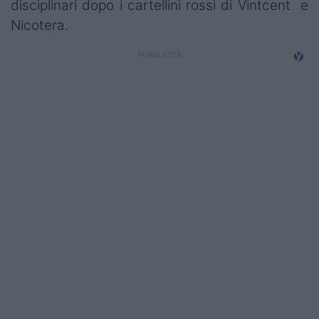
disciplinari dopo i cartellini rossi di Vintcent e
Campionati
Nicotera.
Serie A
Serie B
Serie C
Femminile
Giovanili
Coppa Italia
Minirugby
Eventi
Top10