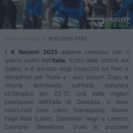
Top14
Premiership
Champions Cup
Daniele Goegan
19.03.2025 07:52
/
Challenge Cup
Il
6 Nazioni 2025
appena concluso con il
World Rugby
quarto posto dell'
Italia
,
frutto della vittoria sul
Galles, si è lasciato degli strascichi sia fisici e
Rugby World Cup
disciplinari per l'Italia e i suoi azzurri. Dopo la
vittoria dell'Irlanda sull'Italia maturata
Super Rugby
all'Olimpico per 22-17, una delle migliori
Rugby in TV
prestazioni dell'Italia di Quesada, si sono
infortunati Dino Lamb (Harlequins), Martin
Mercato
Page-Relo (Lione), Sebastian Negri e Lorenzo
Serie A Elite
Cannone (Benetton). Dure le punizioni