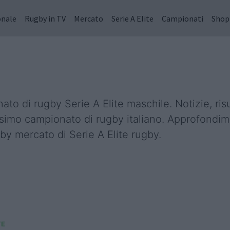
onale
Rugby in TV
Mercato
Serie A Elite
Campionati
Shop
to di rugby Serie A Elite maschile. Notizie, ris
assimo campionato di rugby italiano. Approfondime
ugby mercato di Serie A Elite rugby.
TE