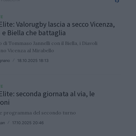
TE
Elite: Valorugby lascia a secco Vicenza,
 e Biella che battaglia
 di Tommaso Jannelli con il Biella, i Diavoli
no Vicenza al Mirabello
ignano
/
18.10.2025 18:13
TE
Elite: seconda giornata al via, le
oni
a e programma del secondo turno
gan
/
17.10.2025 20:46