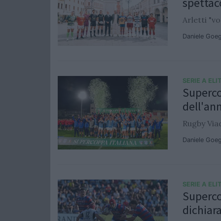
spettac
Arletti "
Daniele Goe
SERIE A ELI
Superco
dell'an
Rugby Via
Daniele Goe
SERIE A ELI
Superco
dichiar