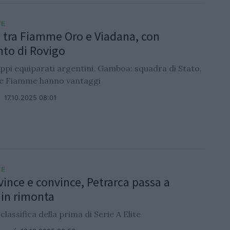
TE
 tra Fiamme Oro e Viadana, con
nto di Rovigo
oppi equiparati argentini. Gamboa: squadra di Stato.
 le Fiamme hanno vantaggi
/
17.10.2025 08:01
TE
vince e convince, Petrarca passa a
 in rimonta
 classifica della prima di Serie A Elite