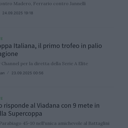
ontro Madero, Ferrario contro Jannelli
/
24.09.2025 19:18
TE
pa Italiana, il primo trofeo in palio
tagione
Channel per la diretta della Serie A Elite
gan
/
23.09.2025 00:56
TE
go risponde al Viadana con 9 mete in
ella Supercoppa
 Parabiago 45-10 nell'unica amichevole al Battaglini