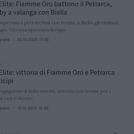
 Elite: Fiamme Oro battono il Petrarca,
by a valanga con Biella
superano i petrarchini con bonus, a Biella gli emiliani
age, Vicenza spaventa Rovigo
ignano
/
25.10.2025 17:45
TE
Elite: vittoria di Fiamme Oro e Petrarca
icipi
espugnano il Beltrametti, vittoria con bonus per i
ni con Colorno
ignano
/
19.10.2025 18:36