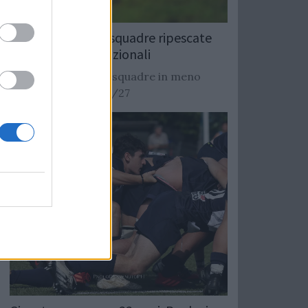
Rugby: Record di squadre ripescate
nei campionati nazionali
Si stimano oltre 20 squadre in meno
dalla stagione 2026/27