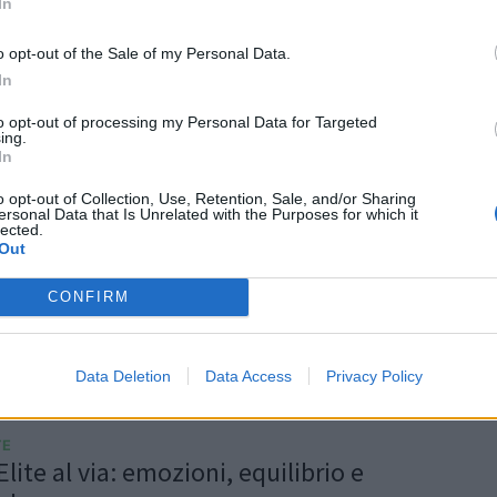
In
ni demoliscono Colorno all'esordio stagionale, i
o opt-out of the Sale of my Personal Data.
i portano a casa il bonus
In
ignano
/
11.10.2025 18:32
to opt-out of processing my Personal Data for Targeted
ing.
In
TE
o opt-out of Collection, Use, Retention, Sale, and/or Sharing
a Serie A Elite: primo match clou
ersonal Data that Is Unrelated with the Purposes for which it
lected.
a-Mogliano
Out
turno tre partite oggi, fra cui il derby emiliano
CONFIRM
alorugby. Le formazioni
/
11.10.2025 00:33
Data Deletion
Data Access
Privacy Policy
TE
Elite al via: emozioni, equilibrio e