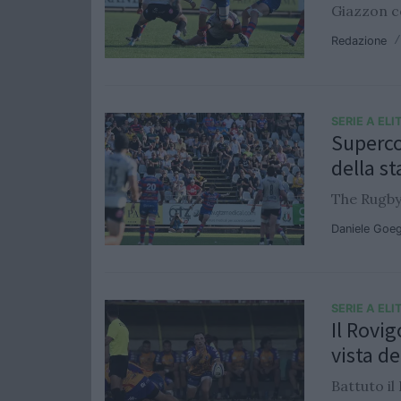
Giazzon c
Redazione
SERIE A ELI
Supercop
della s
The Rugby 
Daniele Goe
SERIE A ELI
Il Rovi
vista d
Battuto il