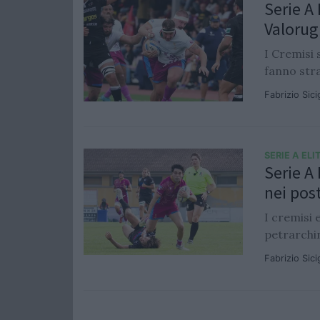
Serie A
Valorug
I Cremisi 
fanno str
Fabrizio Sic
SERIE A ELI
Serie A 
nei post
I cremisi 
petrarchi
Fabrizio Sic