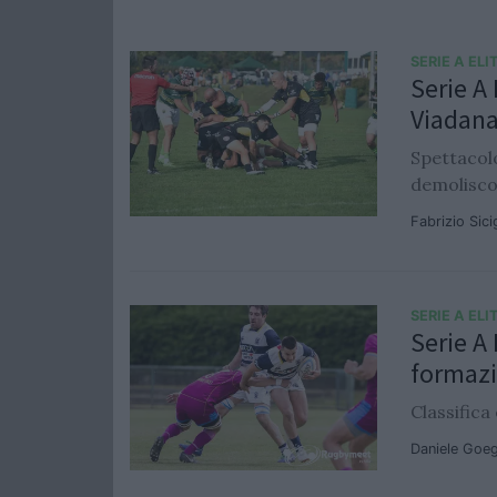
SERIE A ELI
Serie A 
Viadana
Spettacolo
demolisco
Fabrizio Sic
SERIE A ELI
Serie A 
formazi
Classific
Daniele Goe