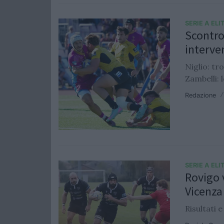
SERIE A ELI
Scontro
interve
Niglio: tr
Zambelli:
Redazione
SERIE A ELI
Rovigo 
Vicenza
Risultati e