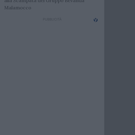
alla Scampata del Gruppo Bevanda
Malamocco