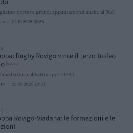
olo
vogliamo portare grandi appuntamenti anche al Sud"
gan
/
02.10.2025 07:58
TE
ppa: Rugby Rovigo vince il terzo trofeo
no
video
dana battuto al Fattori per 40-14
gan
/
26.09.2025 23:03
TE
ppa Rovigo-Viadana: le formazioni e le
azioni