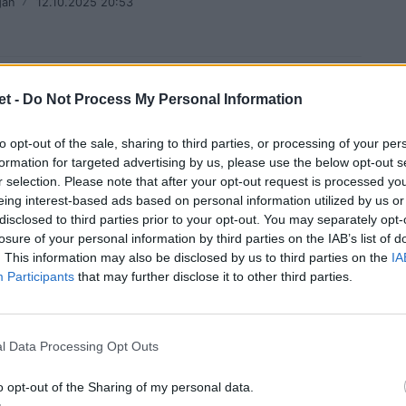
gan
/
12.10.2025 20:53
t -
Do Not Process My Personal Information
to opt-out of the sale, sharing to third parties, or processing of your per
TE
Elite: formazioni posticipi, a Rovigo la
formation for targeted advertising by us, please use the below opt-out s
r selection. Please note that after your opt-out request is processed y
a ex di Bruno
eing interest-based ads based on personal information utilized by us or
disclosed to third parties prior to your opt-out. You may separately opt-
a i Lyons di cui è stato bandiera. In Vicenza-Petrarca
losure of your personal information by third parties on the IAB’s list of
nuovi
. This information may also be disclosed by us to third parties on the
IA
/
11.10.2025 21:45
Participants
that may further disclose it to other third parties.
l Data Processing Opt Outs
TE
Elite: Valorugby esordio da incorniciare,
o opt-out of the Sharing of my personal data.
Biella