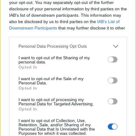
your opt-out. You may separately opt-out of the further
disclosure of your personal information by third parties on the
IAB’s list of downstream participants. This information may
also be disclosed by us to third parties on the
IAB’s List of
Downstream Participants
that may further disclose it to other
SERIE A ELITE
Niglio: con i premi le Fiamme Oro
third parties.
incasserebbero 231.000€
Personal Data Processing Opt Outs
Redazione
/
29.10.2025 00:14
I want to opt-out of the Sharing of my
personal data.
Opted In
SERIE A ELITE
I want to opt-out of the Sale of my
Serie A Elite: vittoria di schianto per
Personal Data.
Viadana sui Lyons
Opted In
Fabrizio Sicignano
/
26.10.2025 18:17
I want to opt-out of processing my
Personal Data for Targeted Advertising.
Opted In
←
1
2
3
4
5
6
7
8
9
→
I want to opt-out of Collection, Use,
Retention, Sale, and/or Sharing of my
Pagina 4 di 22
Personal Data that Is Unrelated with the
Purposes for which it was collected.