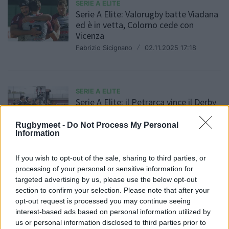
SERIE A ELITE
Serie A Elite: Valorugby batte Viadana
ed è in vetta, Colorno cede con
Vicenza
Fabrizio Sicignano
/
02.11.2025 17:18
SERIE A ELITE
Serie A Elite: il Petrarca vince il Derby
d'Italia, Mogliano asfalta le Fiamme
Rugbymeet -
Do Not Process My Personal
Fabrizio Sicignano
/
01.11.2025 17:39
Information
If you wish to opt-out of the sale, sharing to third parties, or
processing of your personal or sensitive information for
SERIE A ELITE
Serie A Elite: derby interessanti e
targeted advertising by us, please use the below opt-out
presentazione 4° turno
section to confirm your selection. Please note that after your
opt-out request is processed you may continue seeing
Daniele Goegan
/
01.11.2025 10:19
interest-based ads based on personal information utilized by
us or personal information disclosed to third parties prior to