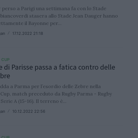
 perso a Parigi una settimana fa con lo Stade
i biancoverdi stasera allo Stade Jean Dauger hanno
ttamente il Bayonne per...
gan
/
17.12.2022 21:18
 CUP
e di Parisse passa a fatica contro delle
ebre
dda a Parma per l’esordio delle Zebre nella
 Cup, match preceduto da Rugby Parma - Rugby
erie A (15-16). Il terreno è...
gan
/
10.12.2022 22:56
 CUP