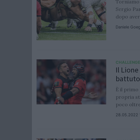
Torniamo a
Sergio Par
dopo aver 
Daniele Goe
CHALLENGE
Il Lion
battuto
È il primo
propria st
poco oltre
28.05.2022 