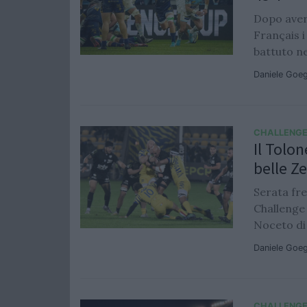
Dopo aver
Français 
battuto ne
Daniele Goe
CHALLENGE
Il Tolon
belle Z
Serata fre
Challenge
Noceto di S
Daniele Goe
CHALLENGE