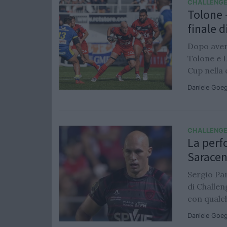
CHALLENGE
Tolone -
finale 
Dopo aver
Tolone e 
Cup nella 
Daniele Goe
CHALLENGE
La perf
Saracen
Sergio Par
di Challe
con qualch
Daniele Goe