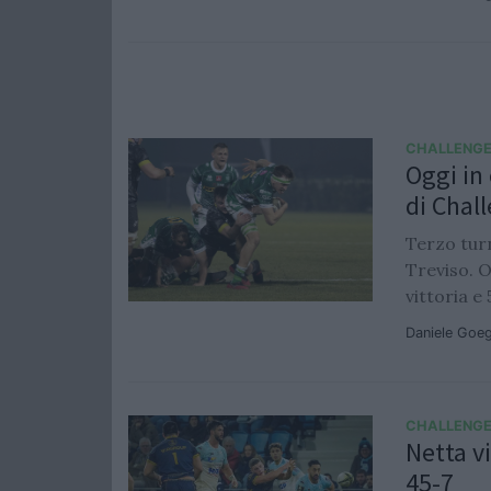
CHALLENGE
Oggi in
di Chal
Terzo tur
Treviso. 
vittoria e 
Daniele Goe
CHALLENGE
Netta v
45-7