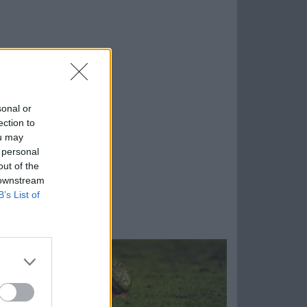
sonal or
ection to
ou may
 personal
out of the
 downstream
B’s List of