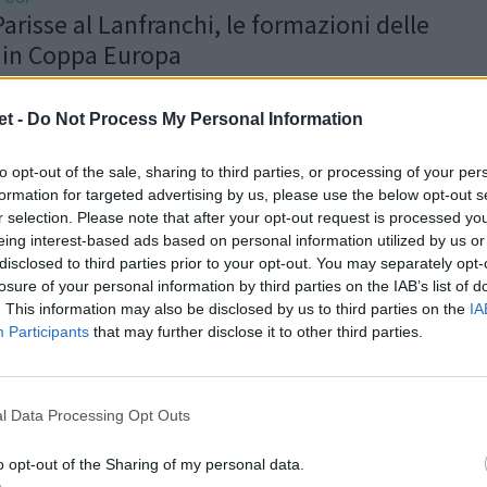
arisse al Lanfranchi, le formazioni delle
e in Coppa Europa
sta sera l’avventura delle italiane Benetton Rugby e
ma in Coppa Europa, entrambe partecipano alla
t -
Do Not Process My Personal Information
Cup, a seconda coppa....
to opt-out of the sale, sharing to third parties, or processing of your per
gan
/
09.12.2022 19:55
formation for targeted advertising by us, please use the below opt-out s
r selection. Please note that after your opt-out request is processed y
eing interest-based ads based on personal information utilized by us or
disclosed to third parties prior to your opt-out. You may separately opt-
losure of your personal information by third parties on the IAB’s list of
. This information may also be disclosed by us to third parties on the
IA
Participants
that may further disclose it to other third parties.
 CUP
ge Cup 2022/23: le partite di Benetton e
Rugby
l Data Processing Opt Outs
 date e avversarie delle due squadre italiane
 nella European Rugby Challenge Cup. Zebre e
o opt-out of the Sharing of my personal data.
ugby inizieranno il loro...