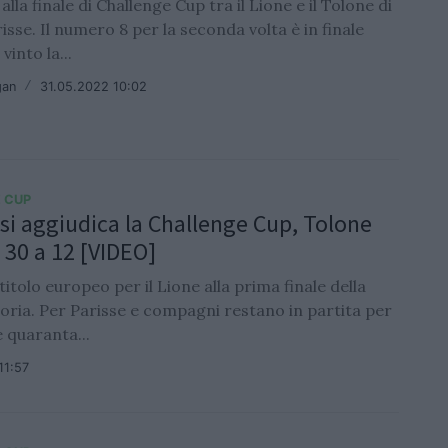
lla finale di Challenge Cup tra il Lione e il Tolone di
isse. Il numero 8 per la seconda volta è in finale
vinto la...
gan
/
31.05.2022 10:02
 CUP
e si aggiudica la Challenge Cup, Tolone
 30 a 12 [VIDEO]
 titolo europeo per il Lione alla prima finale della
oria. Per Parisse e compagni restano in partita per
 quaranta...
11:57