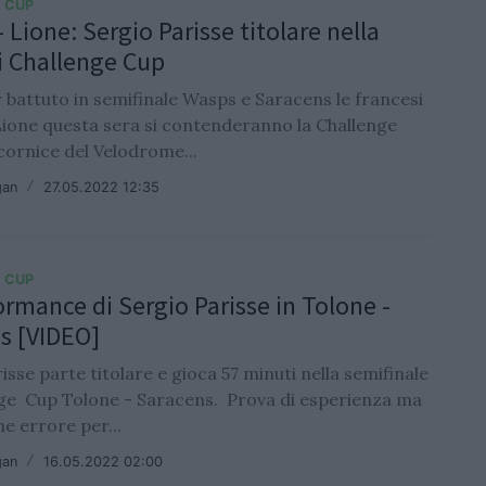
 CUP
 Lione: Sergio Parisse titolare nella
di Challenge Cup
 battuto in semifinale Wasps e Saracens le francesi
Lione questa sera si contenderanno la Challenge
cornice del Velodrome...
gan
/
27.05.2022 12:35
 CUP
ormance di Sergio Parisse in Tolone -
s [VIDEO]
isse parte titolare e gioca 57 minuti nella semifinale
nge Cup Tolone - Saracens. Prova di esperienza ma
e errore per...
gan
/
16.05.2022 02:00