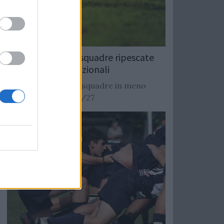
Rugby: Record di squadre ripescate
nei campionati nazionali
Si stimano oltre 20 squadre in meno
dalla stagione 2026/27