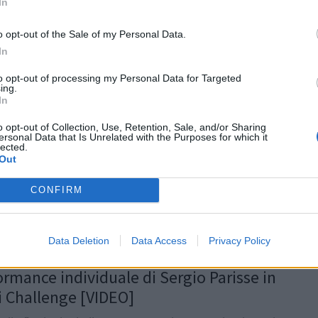
In
gan
/
21.07.2022 15:30
o opt-out of the Sale of my Personal Data.
In
to opt-out of processing my Personal Data for Targeted
 CUP
ing.
ge Cup: il nuovo format e le squadre
In
panti all’edizione 2022/23
o opt-out of Collection, Use, Retention, Sale, and/or Sharing
ersonal Data that Is Unrelated with the Purposes for which it
 definiti questo pomeriggio i gironi e gli
lected.
enti dell’European Rugby Challenge Cup, la
Out
ppa europea al via nel primo fine...
CONFIRM
gan
/
28.06.2022 18:06
Data Deletion
Data Access
Privacy Policy
 CUP
ormance individuale di Sergio Parisse in
di Challenge [VIDEO]