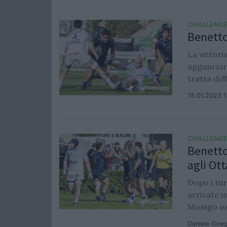
CHALLENGE
Benetto
La vittor
agganciare
tratta dell
15.01.2023 
CHALLENGE
Benetto
agli Ott
Dopo i tur
arrivate u
Monigo osp
Daniele Goe