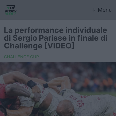
↓
Menu
La performance individuale
di Sergio Parisse in finale di
Nazionale
Challenge [VIDEO]
Nazionali giovanili
CHALLENGE CUP
Rugby Sevens
FIR
Internazionale
6 Nazioni
United Rugby Championship