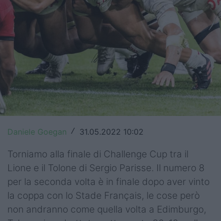
Top14
Premiership
Champions Cup
Challenge Cup
World Rugby
Rugby World Cup
Daniele Goegan
31.05.2022 10:02
/
Super Rugby
Torniamo alla finale di Challenge Cup tra il
Rugby in TV
Lione e il Tolone di Sergio Parisse. Il numero 8
per la seconda volta è in finale dopo aver vinto
Mercato
la coppa con lo Stade Français, le cose però
Serie A Elite
non andranno come quella volta a Edimburgo,