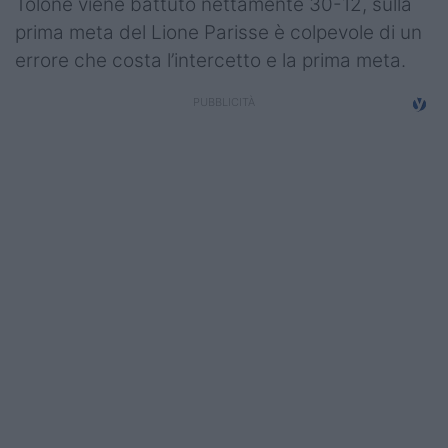
Tolone viene battuto nettamente 30-12, sulla
Campionati
prima meta del Lione Parisse è colpevole di un
errore che costa l’intercetto e la prima meta.
Serie A
Serie B
Serie C
Femminile
Giovanili
Coppa Italia
Minirugby
Eventi
Top10