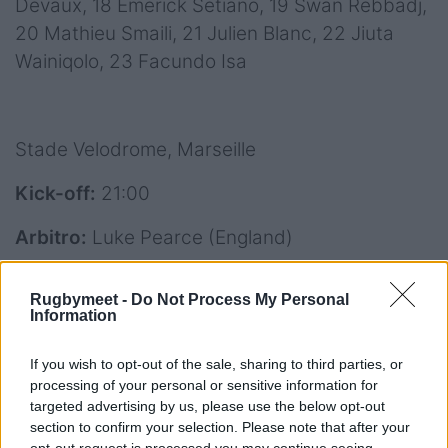
Devaux, 18 Emerick Setiano, 19 Swan Rebbadj,
20 Mathieu Smaili, 21 Julien Blanc, 22 Jiuta
Wainiqolo, 23 Facundo Isa
Stade Velodrome, Marseille
Kick-off:
21:00
Arbitro:
Luke Pearce (England)
Assistenti:
Andrew Brace (Ireland), Frank
Rugbymeet -
Do Not Process My Personal
Murphy (Ireland)
Information
TMO:
Ian Tempest (England)
If you wish to opt-out of the sale, sharing to third parties, or
processing of your personal or sensitive information for
targeted advertising by us, please use the below opt-out
section to confirm your selection. Please note that after your
opt-out request is processed you may continue seeing