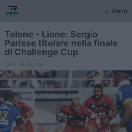
↓
Menu
Tolone - Lione: Sergio
Parisse titolare nella finale
Nazionale
di Challenge Cup
Nazionali giovanili
CHALLENGE CUP
Rugby Sevens
FIR
Internazionale
6 Nazioni
United Rugby Championship