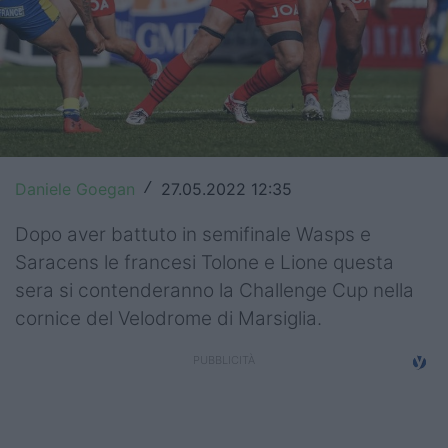
Top14
Premiership
Champions Cup
Challenge Cup
Daniele Goegan
27.05.2022 12:35
/
World Rugby
Dopo aver battuto in semifinale Wasps e
Rugby World Cup
Saracens le francesi Tolone e Lione questa
sera si contenderanno la Challenge Cup nella
Super Rugby
cornice del Velodrome di Marsiglia.
Rugby in TV
Mercato
Serie A Elite