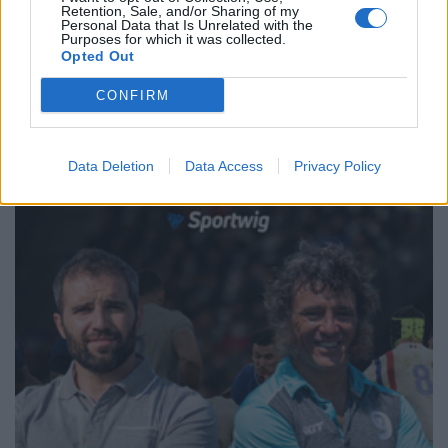
Retention, Sale, and/or Sharing of my
Personal Data that Is Unrelated with the
Purposes for which it was collected.
Opted Out
←
3
4
5
6
7
8
9
10
11
12
13
→
Pagina 8 di 31
CONFIRM
Data Deletion
Data Access
Privacy Policy