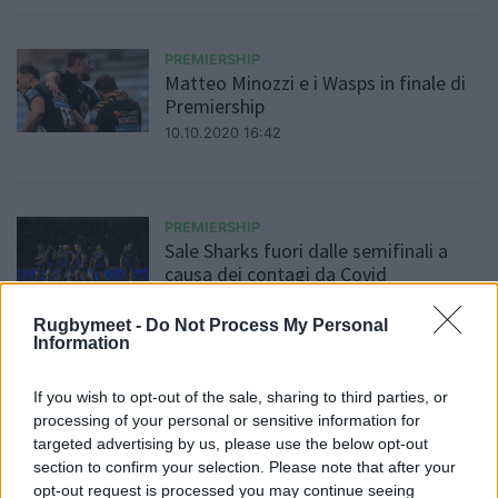
PREMIERSHIP
Matteo Minozzi e i Wasps in finale di
Premiership
10.10.2020 16:42
PREMIERSHIP
Sale Sharks fuori dalle semifinali a
causa dei contagi da Covid
Daniele Goegan
/
07.10.2020 13:19
Rugbymeet -
Do Not Process My Personal
Information
PREMIERSHIP
If you wish to opt-out of the sale, sharing to third parties, or
Wasps di Matteo Minozzi in
processing of your personal or sensitive information for
semifinale di Premiership [VIDEO]
targeted advertising by us, please use the below opt-out
section to confirm your selection. Please note that after your
Daniele Goegan
/
06.10.2020 01:29
opt-out request is processed you may continue seeing