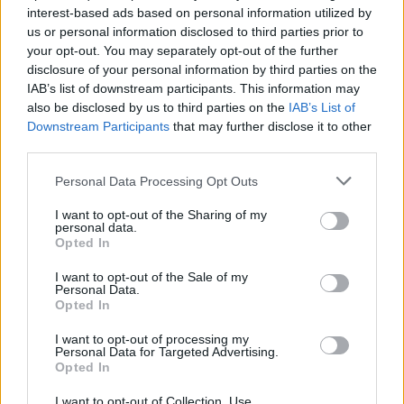
interest-based ads based on personal information utilized by
us or personal information disclosed to third parties prior to
your opt-out. You may separately opt-out of the further
PREMIERSHIP
Manu Tuilagi: rottura del tendine
disclosure of your personal information by third parties on the
d’achille [VIDEO]
IAB’s list of downstream participants. This information may
also be disclosed by us to third parties on the
IAB’s List of
Daniele Goegan
/
02.10.2020 00:14
Downstream Participants
that may further disclose it to other
third parties.
Personal Data Processing Opt Outs
PREMIERSHIP
Wasps di Minozzi al secondo posto in
I want to opt-out of the Sharing of my
Premiership [VIDEO]
personal data.
Opted In
Daniele Goegan
/
01.10.2020 00:57
I want to opt-out of the Sale of my
Personal Data.
Opted In
PREMIERSHIP
I want to opt-out of processing my
Prestazione super di Jake Polledri in
Personal Data for Targeted Advertising.
Gloucester - Harlequins [VIDEO]
Opted In
Daniele Goegan
/
16.09.2020 11:42
I want to opt-out of Collection, Use,