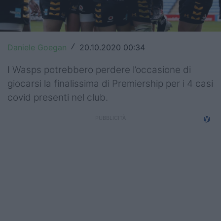
Top14
Premiership
Daniele Goegan
20.10.2020 00:34
/
Champions Cup
I Wasps potrebbero perdere l’occasione di
Challenge Cup
giocarsi la finalissima di Premiership per i 4 casi
covid presenti nel club.
World Rugby
Rugby World Cup
Super Rugby
Rugby in TV
Mercato
Serie A Elite