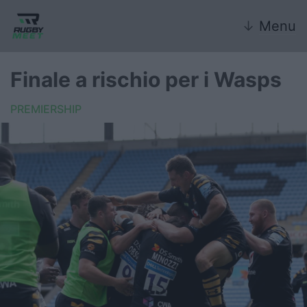
↓
Menu
Finale a rischio per i Wasps
PREMIERSHIP
Nazionale
Nazionali giovanili
Rugby Sevens
FIR
Internazionale
6 Nazioni
United Rugby Championship