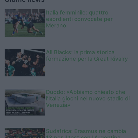
Italia femminile: quattro
esordienti convocate per
Merano
All Blacks: la prima storica
formazione per la Great Rivalry
Duodo: «Abbiamo chiesto che
l’Italia giochi nel nuovo stadio di
Venezia»
Sudafrica: Erasmus ne cambia
13 per il test con l'Argentina