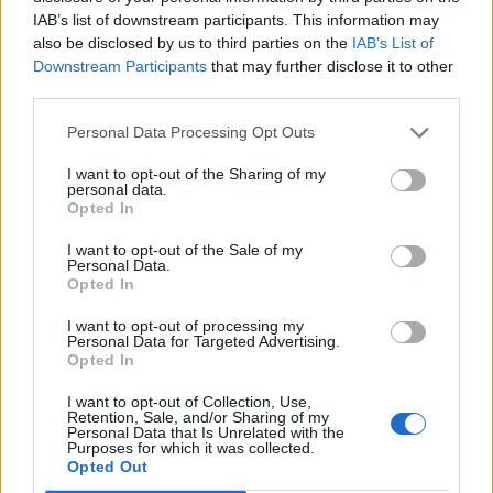
IAB’s list of downstream participants. This information may
also be disclosed by us to third parties on the
IAB’s List of
NAZIONALI GIOVANILI
Downstream Participants
that may further disclose it to other
Italia U18: i 30 convocati per la doppia
third parties.
sfida all'Irlanda
Daniele Goegan
/
25.10.2024 12:43
Personal Data Processing Opt Outs
I want to opt-out of the Sharing of my
personal data.
Opted In
NAZIONALI GIOVANILI
Sei Nazioni U20 2025: calendario delle
I want to opt-out of the Sale of my
partite dell'Italia
Personal Data.
Opted In
Daniele Goegan
/
11.08.2024 14:12
I want to opt-out of processing my
Personal Data for Targeted Advertising.
Opted In
←
3
4
5
6
7
8
9
10
11
12
13
→
I want to opt-out of Collection, Use,
Retention, Sale, and/or Sharing of my
Pagina 8 di 17
Personal Data that Is Unrelated with the
Purposes for which it was collected.
Opted Out