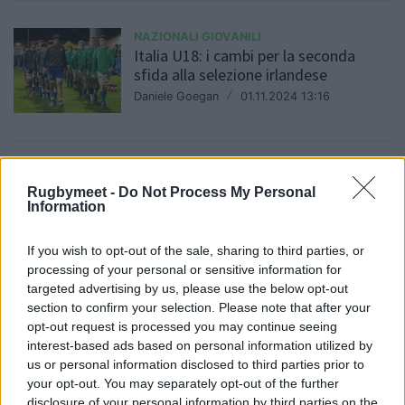
NAZIONALI GIOVANILI
Italia U18: i cambi per la seconda
sfida alla selezione irlandese
Daniele Goegan
/
01.11.2024 13:16
NAZIONALI GIOVANILI
Rugbymeet -
Do Not Process My Personal
La Selezione italiana U18 batte
Information
l'Irlanda Clubs 31-17
Daniele Goegan
/
30.10.2024 22:47
If you wish to opt-out of the sale, sharing to third parties, or
processing of your personal or sensitive information for
targeted advertising by us, please use the below opt-out
section to confirm your selection. Please note that after your
NAZIONALI GIOVANILI
opt-out request is processed you may continue seeing
Selezione Italia U18: i 26 per l'incontro
interest-based ads based on personal information utilized by
con il XV d'Irlanda
us or personal information disclosed to third parties prior to
Daniele Goegan
/
30.10.2024 01:01
your opt-out. You may separately opt-out of the further
disclosure of your personal information by third parties on the