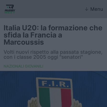
↓
Menu
Italia U20: la formazione che
sfida la Francia a
Nazionale
Marcoussis
Nazionali giovanili
Volti nuovi rispetto alla passata stagione,
con i classe 2005 oggi "senatori"
Rugby Sevens
NAZIONALI GIOVANILI
FIR
Internazionale
6 Nazioni
United Rugby Championship