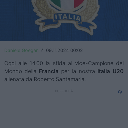
Top14
Premiership
Champions Cup
Challenge Cup
Daniele Goegan
09.11.2024 00:02
/
World Rugby
Oggi alle 14.00 la sfida ai vice-Campione del
Rugby World Cup
Mondo della
Francia
per la nostra
Italia
U20
allenata da Roberto Santamaria.
Super Rugby
Rugby in TV
Mercato
Serie A Elite