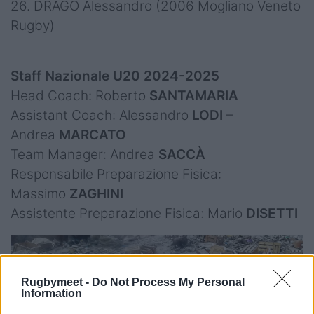
26. DRAGO Alessandro (2006 Mogliano Veneto
Rugby)
Staff Nazionale U20 2024-2025
Head Coach: Roberto
SANTAMARIA
Assistant Coach: Alessandro
LODI
–
Andrea
MARCATO
Team Manager: Andrea
SACCÀ
Responsabile Preparazione Fisica:
Massimo
ZAGHINI
Assistente Preparazione Fisica: Mario
DISETTI
Rugbymeet -
Do Not Process My Personal
Information