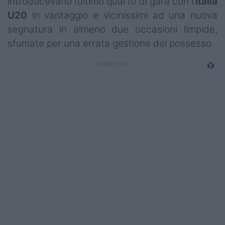
introducevano l’ultimo quarto di gara con l'
Italia
Campionati
U20
in vantaggio e vicinissimi ad una nuova
segnatura in almeno due occasioni limpide,
Serie A
sfumate per una errata gestione del possesso.
Serie B
Serie C
Femminile
Giovanili
Coppa Italia
Minirugby
Eventi
Top10