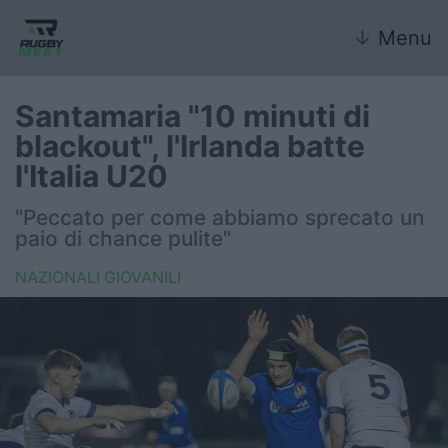
↓
Menu
Santamaria "10 minuti di
blackout", l'Irlanda batte
Nazionale
l'Italia U20
Nazionali giovanili
"Peccato per come abbiamo sprecato un
paio di chance pulite"
Rugby Sevens
NAZIONALI GIOVANILI
FIR
Internazionale
6 Nazioni
United Rugby Championship