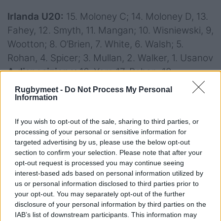
Irlanda U20:
15. Moloney C; 14. Moloney D, 13.
Fahey, 12. Smyth, 11. Mangan; 10. Wisniewski, 9,
Wootton; 8. O’Brien, 7. White, 6. Walsh; 5.
Rohan, 4. Spicer; 3. Mullan, 2. Walker, 1. Usanov
A disposizione
: 16. Yarr, 17. Bohan, 18.
Watchorn, 19. Corrigan, 20. Power, 21 Doyle,
Rugbymeet -
Do Not Process My Personal
Information
22. O’Shaughnessy, 23. Ryan, 24. Hopkins, 25.
Logan, 26. Calvey
If you wish to opt-out of the sale, sharing to third parties, or
Head Coach
: Neil Doak
processing of your personal or sensitive information for
targeted advertising by us, please use the below opt-out
Italia U20:
15. Drago; 14. Calosso, 13.
section to confirm your selection. Please note that after your
Zanandrea, 12. Todaro, 11. Faissal; 10. Fasti, 9.
opt-out request is processed you may continue seeing
interest-based ads based on personal information utilized by
Beni; 8. Milano, 7. Casartelli 6. Miranda; 5.
us or personal information disclosed to third parties prior to
Melegari, 4. Redondi; 3. Bolognini, 2. Caiolo-
your opt-out. You may separately opt-out of the further
Serra, 1. Boccato Gioele
disclosure of your personal information by third parties on the
IAB’s list of downstream participants. This information may
A Disposizione:
16. Casiraghi, 17. Brasini, 18.