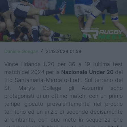
Top14
Premiership
Champions Cup
Challenge Cup
Daniele Goegan
21.12.2024 01:58
/
World Rugby
Vince l'Irlanda U20 per 36 a 19 l’ultima test
Rugby World Cup
match del 2024 per la
Nazionale Under 20
del
trio Santamaria-Marcato-Lodi. Sul terreno del
Super Rugby
St. Mary’s College gli Azzurrini sono
Rugby in TV
protagonisti di un ottimo match, con un primo
tempo giocato prevalentemente nel proprio
Mercato
territorio ed un inizio di secondo decisamente
arrembante, con due mete in sequenza che
Serie A Elite