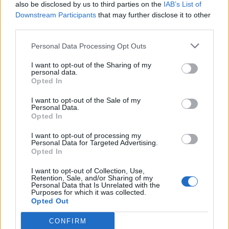
also be disclosed by us to third parties on the
IAB’s List of
Vallesi, 19. Midena, 20. Mugnaini, 21.
Downstream Participants
that may further disclose it to other
Ragusi, 22. Ducros, 23. Pietramala, 25. Bianchi,
third parties.
29. Bellotto, 30. Ndoumbe Lobe
Personal Data Processing Opt Outs
Head Coach
: Roberto Santamaria
I want to opt-out of the Sharing of my
personal data.
Opted In
Note
: gara giocata con regole adattate sui
cambi, entrati tutti i giocatori a disposizione da
I want to opt-out of the Sale of my
Personal Data.
entrambe le parti
Opted In
Indisponibili per infortunio
: Piero Gritti, Sergio
I want to opt-out of processing my
Personal Data for Targeted Advertising.
Pelliccioli, Giulio Sari, Pietro Bettini
Opted In
I want to opt-out of Collection, Use,
Retention, Sale, and/or Sharing of my
Personal Data that Is Unrelated with the
Purposes for which it was collected.
Opted Out
CONFIRM