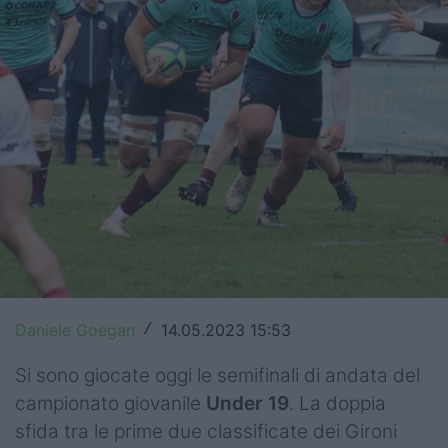
Top14
Premiership
Champions Cup
Challenge Cup
World Rugby
Rugby World Cup
Super Rugby
Daniele Goegan
14.05.2023 15:53
/
Rugby in TV
Si sono giocate oggi le semifinali di andata del
Mercato
campionato giovanile
Under 19
. La doppia
Serie A Elite
sfida tra le prime due classificate dei Gironi