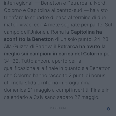
interregionali — Benetton e Petrarca a Nord,
Campionati
Colorno e Capitolina al centro-sud — ha visto
Serie A
trionfare le squadre di casa al termine di due
match vivaci con 4 mete segnate per parte. Sul
Serie B
campo dell’Unione a Roma la
Capitolina ha
Serie C
sconfitto la Benetton
di un solo punto, 24-23.
Alla Guizza di Padova il
Petrarca ha avuto la
Femminile
meglio
sui campioni in carica del Colorno
per
34-32. Tutto ancora aperto per la
Giovanili
qualificazione alla finale in quanto sia Benetton
Coppa Italia
che Colorno hanno raccolto 2 punti di bonus
utili nella sfida di ritorno in programma
Minirugby
domenica 21 maggio a campi invertiti. Finale in
Eventi
calendario a Calvisano sabato 27 maggio.
Top10