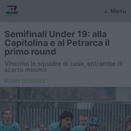
↓
Menu
Semifinali Under 19: alla
Capitolina e al Petrarca il
Nazionale
primo round
Nazionali giovanili
Vincono le squadre di casa, entrambe di
scarto minimo
Rugby Sevens
RUGBY GIOVANILE
FIR
Internazionale
6 Nazioni
United Rugby Championship