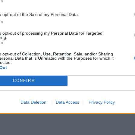
In
sottolineare
o opt-out of the Sale of my Personal Data.
In
s per la prima volta a Cardiff (24-19) è una
to opt-out of processing my Personal Data for Targeted
ing.
autunno da sottolineare. La seconda, in
In
: con le 3 sconfitte ha raggiunto lo storico
o opt-out of Collection, Use, Retention, Sale, and/or Sharing
se consecutivamente, mai successo prima.
ersonal Data that Is Unrelated with the Purposes for which it
lected.
istono i Dragoni. Una debacle rimarcata
Out
ale nell'ultimo aggiornamento del 2024: il
CONFIRM
 delle big fuori dalla Top Ten.
Data Deletion
Data Access
Privacy Policy