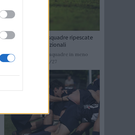
Rugby: Record di squadre ripescate
nei campionati nazionali
Si stimano oltre 20 squadre in meno
dalla stagione 2026/27