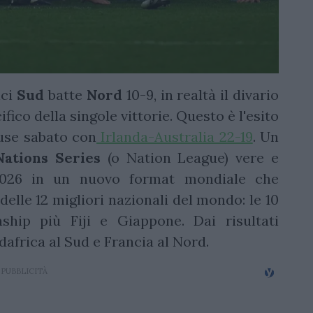
ici
Sud
batte
Nord
10-9, in realtà il divario
ico della singole vittorie. Questo è l'esito
use sabato con
Irlanda-Australia 22-19
. Un
Nations Series
(o Nation League) vere e
2026 in un nuovo format mondiale che
 delle 12 migliori nazionali del mondo: le 10
hip più Fiji e Giappone. Dai risultati
africa al Sud e Francia al Nord.