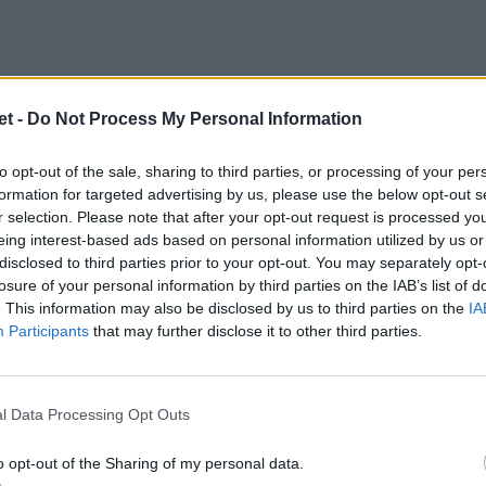
t -
Do Not Process My Personal Information
to opt-out of the sale, sharing to third parties, or processing of your per
formation for targeted advertising by us, please use the below opt-out s
est match sotto la definizione di
Autum
r selection. Please note that after your opt-out request is processed y
 fronte nazionali dello stesso emisfero
eing interest-based ads based on personal information utilized by us or
disclosed to third parties prior to your opt-out. You may separately opt-
ogallo 59-21), gli altri 19 vedevano il Nord
losure of your personal information by third parties on the IAB’s list of
timo il Giappone, che geograficamente è un
. This information may also be disclosed by us to third parties on the
IA
amente è inserito nel Sud. Le 9 vittorie
Participants
that may further disclose it to other third parties.
ifico minore, perché 4 di esse sono state
ello (2 volte Fiji, 2 volte Giappone). Le 10
l Data Processing Opt Outs
state centrate tutte contro delle big, se
 che hanno perso tutti e 5 i loro scontri. I
o opt-out of the Sharing of my personal data.