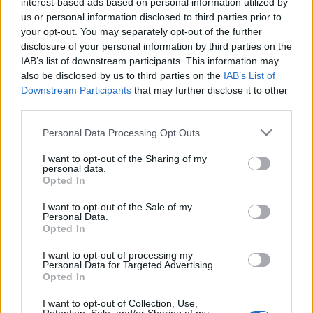
interest-based ads based on personal information utilized by
trovare quell'equilibrio interiore che la porta a
us or personal information disclosed to third parties prior to
your opt-out. You may separately opt-out of the further
vivere con consapevolezza l'essere ragazza
disclosure of your personal information by third parties on the
oggi e donna domani. Ma Gaia ha saputo
IAB’s list of downstream participants. This information may
andare oltre: perdonare e, in punta di piedi,
also be disclosed by us to third parties on the
IAB’s List of
Downstream Participants
that may further disclose it to other
entrare prima nella Nazionale U18 e, oggi,
third parties.
nella
Nazionale U20
.
Personal Data Processing Opt Outs
Viva la parità di genere ma soprattutto viva le
I want to opt-out of the Sharing of my
donne che, malgrado i pregiudizi, sanno
personal data.
Opted In
raccogliere quella forza interiore che le farà
brillare, per sempre.
I want to opt-out of the Sale of my
Personal Data.
Opted In
Un ringraziamento speciale per la sentita
partecipazione all'associazione
Women 4
I want to opt-out of processing my
Personal Data for Targeted Advertising.
Women
e a
Fiammetta Mameli
per la mostra
Opted In
fotografica allestita nell'Aula Magna.
I want to opt-out of Collection, Use,