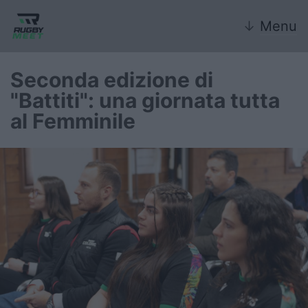
↓
Menu
Seconda edizione di
"Battiti": una giornata tutta
Nazionale
al Femminile
Nazionali giovanili
Rugby Sevens
FIR
Internazionale
6 Nazioni
United Rugby Championship