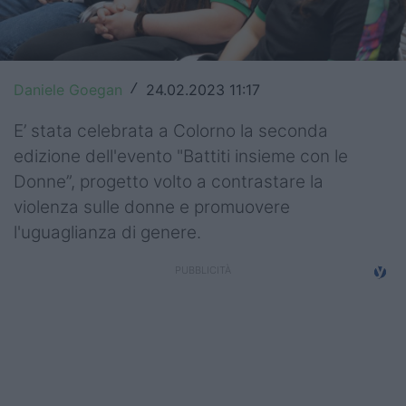
Top14
Premiership
Daniele Goegan
24.02.2023 11:17
/
Champions Cup
E’ stata celebrata a Colorno la seconda
Challenge Cup
edizione dell'evento "Battiti insieme con le
Donne”, progetto volto a contrastare la
World Rugby
violenza sulle donne e promuovere
Rugby World Cup
l'uguaglianza di genere.
Super Rugby
Rugby in TV
Mercato
Serie A Elite