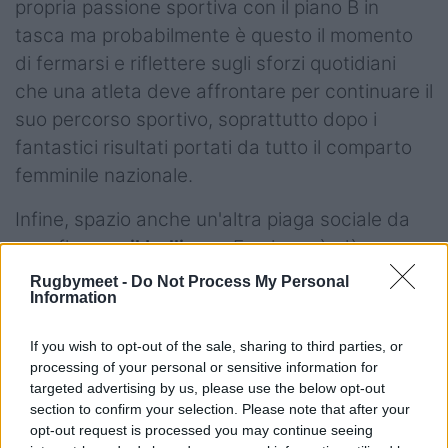
propria passione sportiva con il piano B in
tasca ma probabilmente è questo il momento
di fermarsi e riflettere sugli sforzi quotidiani
che una atleta deve affrontare per continuare il
suo percorso sportivo, soprattutto dopo i
fantastici risultati portati da tutto il comparto
femminile nazionale.
Infine, spazio anche un'altra piaga sociale da
sconfiggere:
il bullismo
. E qui non è più una
questione di genere, perché tocca tutti noi.
Rugbymeet -
Do Not Process My Personal
Information
L'intervento di
Gaia Dosi, Pilone delle Furie
Rosse
, ci ha portato a riflettere su come è
If you wish to opt-out of the sale, sharing to third parties, or
difficile vivere il proprio quotidiano se non
processing of your personal or sensitive information for
rappresenti quei canoni di bellezza imposti
targeted advertising by us, please use the below opt-out
section to confirm your selection. Please note that after your
dalla società virtuale rappresentata anche dai
opt-out request is processed you may continue seeing
social media: Gaia, grazie al rugby, ha saputo