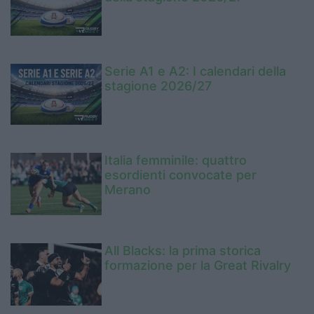
Serie A1 e A2: I calendari della
stagione 2026/27
Italia femminile: quattro
esordienti convocate per
Merano
All Blacks: la prima storica
formazione per la Great Rivalry