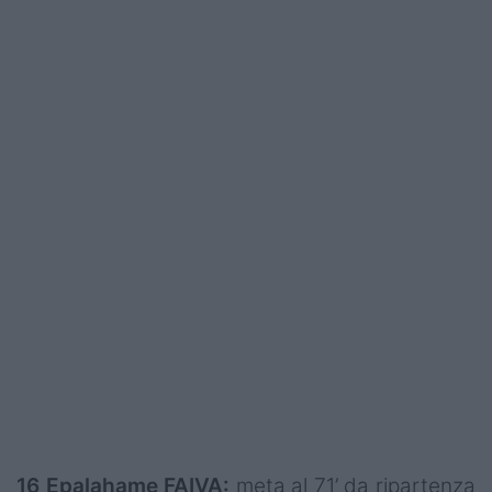
16 Epalahame FAIVA:
meta al 71’ da ripartenza