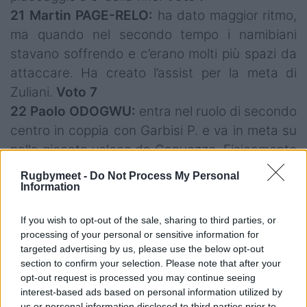
21 Martin PAGE-RELO:
ha dato maggior ritmo,
ma quando nel secondo tempo i namibiani
stavano soffrendo e c’erano molti più spazi da
attaccare. Ha creato l’assist per la meta di
Zuliani.
Voto 7
22 Paolo ODOGWU:
entra nel ruolo di secondo
centro in coppia con Garbisi P. e va in meta su
palla giocata veloce da Capuozzo. Fisicamente
c’è.
Voto 6.5
Rugbymeet -
Do Not Process My Personal
23 Pierre BRUNO:
bravo a fermare Malan su
Information
un pallone che rimbalzava pericolosamente
If you wish to opt-out of the sale, sharing to third parties, or
(60’), ottimo break al 71’, azione che porta alla
processing of your personal or sensitive information for
meta di Faiva.
Voto 6.5
targeted advertising by us, please use the below opt-out
section to confirm your selection. Please note that after your
opt-out request is processed you may continue seeing
interest-based ads based on personal information utilized by
us or personal information disclosed to third parties prior to