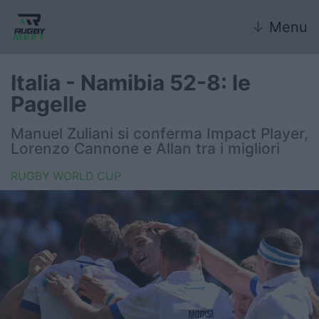
↓
Menu
Italia - Namibia 52-8: le
Pagelle
Nazionale
Manuel Zuliani si conferma Impact Player,
Lorenzo Cannone e Allan tra i migliori
Nazionali giovanili
RUGBY WORLD CUP
Rugby Sevens
FIR
Internazionale
6 Nazioni
United Rugby Championship