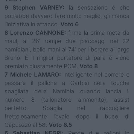
9 Stephen VARNEY:
la sensazione è che
potrebbe davvero fare molto meglio, gli manca
l’iniziativa in attacco.
Voto 6
8 Lorenzo CANNONE:
firma la prima meta da
maul, al 26’ rompe due placcaggi nei 22
namibiani, belle mani al 74’ per liberare al largo
Bruno. È il miglior portatore di palla è viene
premiato giustamente POM.
Voto 8
7 Michele LAMARO:
intelligente nel correre e
passare il pallone a Garbisi nella touche
sbagliata della Namibia quando lancia il
numero 8 (tallonatore ammonito), assist
perfetto. Sbaglia nel raccogliere
frettolosamente l’ovale dopo il buco di
Capuozzo al 58’.
Voto 6.5
6 Sebastian NEGRI:
Perde due palloni in