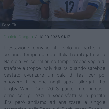
Top14
Premiership
Foto Fir
Champions Cup
Daniele Goegan
10.09.2023 01:17
/
Challenge Cup
Prestazione convincente solo in parte, nel
World Rugby
secondo tempo quando l'Italia ha dilagato sulla
Rugby World Cup
Namibia. Forse nel primo tempo troppo voglia di
strafare e troppe individualità quando sarebbe
Super Rugby
bastato avanzare un paio di fasi per poi
Rugby in TV
muovere il pallone negli spazi allargati. La
Rugby World Cup 2023 parte in ogni caso
Mercato
bene con gli Azzurri soddisfatti sulla partita
.Era però andiamo ad analizzare le singole
Serie A Elite