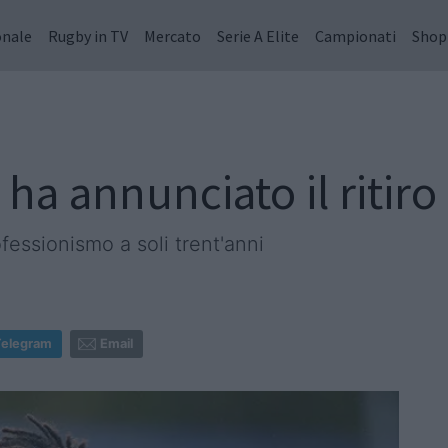
onale
Rugby in TV
Mercato
Serie A Elite
Campionati
Shop
a annunciato il ritiro
ofessionismo a soli trent'anni
Telegram
Email