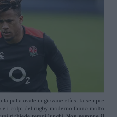
o la palla ovale in giovane età si fa sempre
smo e i colpi del rugby moderno fanno molto
tuni richiede tempi lunghi.
Non sempre il