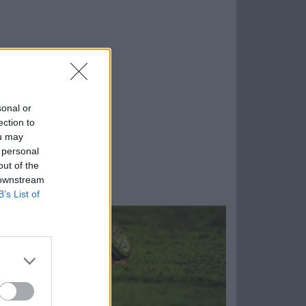
sonal or
ection to
ou may
 personal
out of the
 downstream
B’s List of