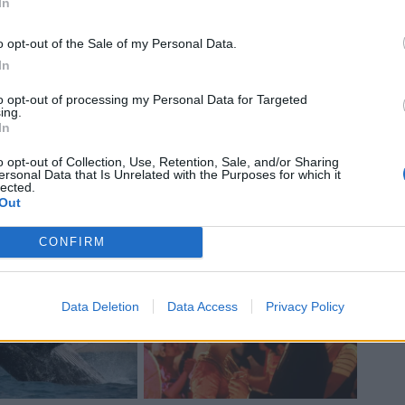
In
o opt-out of the Sale of my Personal Data.
In
to opt-out of processing my Personal Data for Targeted
ing.
In
o opt-out of Collection, Use, Retention, Sale, and/or Sharing
ersonal Data that Is Unrelated with the Purposes for which it
lected.
85 cm per 93 kg), con all'attivo 56 caps e 23
Out
to l'addio ieri adducendo come motivo
CONFIRM
sembra non essersi ripreso del tutto.
Data Deletion
Data Access
Privacy Policy