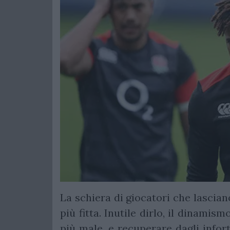
La schiera di giocatori che lascian
più fitta. Inutile dirlo, il dinami
più male, e recuperare dagli infor