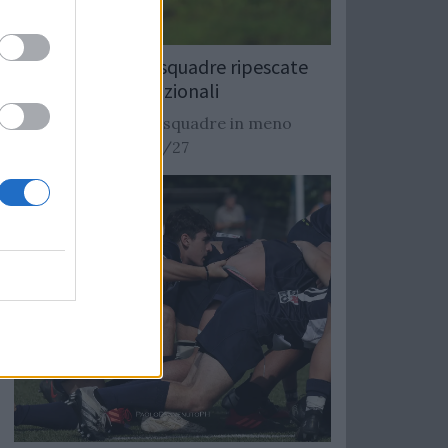
Rugby: Record di squadre ripescate
nei campionati nazionali
Si stimano oltre 20 squadre in meno
dalla stagione 2026/27