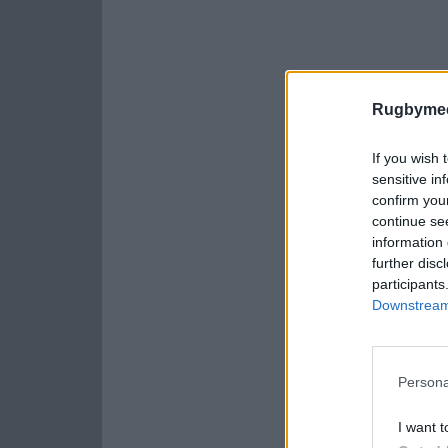
Rugbymee
If you wish 
sensitive in
confirm you
continue se
information 
further disc
participants
Downstream 
Persona
I want t