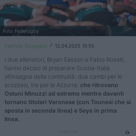
Top14
Premiership
Foto Federugby
Champions Cup
Fabrizio Sicignano
12.04.2025 15:55
/
Challenge Cup
I due allenatori, Bryan Easson e Fabio Roselli,
World Rugby
hanno deciso di preparare Scozia-Italia
Rugby World Cup
all’insegna della continuità: due cambi per le
scozzesi, tre per le Azzurre,
che ritrovano
Super Rugby
Ostuni Minuzzi ad estremo mentre davanti
Rugby in TV
tornano titolari Veronese (con Tounesi che si
sposta in seconda linea) e Seye in prima
Mercato
linea.
Serie A Elite