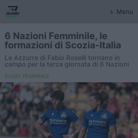
↓
Menu
6 Nazioni Femminile, le
formazioni di Scozia-Italia
Nazionale
Le Azzurre di Fabio Roselli tornano in
campo per la terza giornata di 6 Nazioni
Nazionali giovanili
RUGBY FEMMINILE
Rugby Sevens
FIR
Internazionale
6 Nazioni
United Rugby Championship