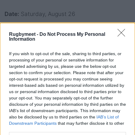
Date:
Saturday, August 26
Venue:
Twickenham
Rugbymeet -
Do Not Process My Personal
Information
Kick-off:
15:15 BST (14:15 GMT)
Arbitro:
Jaco Peyper (South Africa)
If you wish to opt-out of the sale, sharing to third parties, or
processing of your personal or sensitive information for
Assistenti:
Pierre Brousset (France), Hollie
targeted advertising by us, please use the below opt-out
section to confirm your selection. Please note that after your
Davidson (Scotland)
opt-out request is processed you may continue seeing
interest-based ads based on personal information utilized by
TMO:
Brian MacNeice (Ireland)
us or personal information disclosed to third parties prior to
your opt-out. You may separately opt-out of the further
disclosure of your personal information by third parties on the
IAB’s list of downstream participants. This information may
also be disclosed by us to third parties on the
IAB’s List of
Downstream Participants
that may further disclose it to other
third parties.