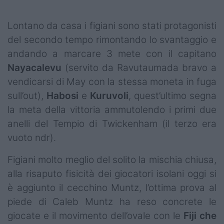
Podcast
Lontano da casa i figiani sono stati protagonisti
Shop
del secondo tempo rimontando lo svantaggio e
andando a marcare 3 mete con il capitano
Nayacalevu
(servito da Ravutaumada bravo a
vendicarsi di May con la stessa moneta in fuga
sull’out),
Habosi
e
Kuruvoli
, quest’ultimo segna
la meta della vittoria ammutolendo i primi due
anelli del Tempio di Twickenham (il terzo era
vuoto ndr).
Figiani molto meglio del solito la mischia chiusa,
alla risaputo fisicità dei giocatori isolani oggi si
è aggiunto il cecchino Muntz, l’ottima prova al
piede di Caleb Muntz ha reso concrete le
giocate e il movimento dell’ovale con le
Fiji che