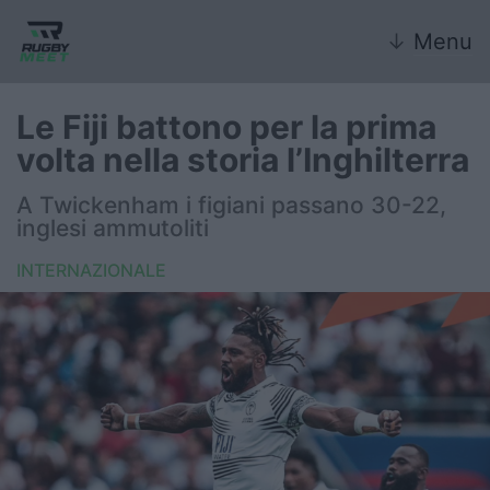
↓
Menu
Le Fiji battono per la prima
volta nella storia l’Inghilterra
Nazionale
A Twickenham i figiani passano 30-22,
inglesi ammutoliti
Nazionali giovanili
INTERNAZIONALE
Rugby Sevens
FIR
Internazionale
6 Nazioni
United Rugby Championship