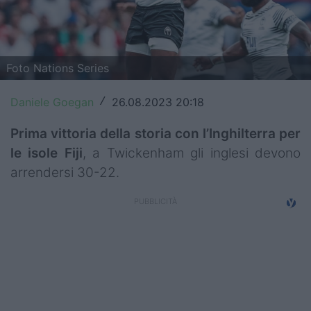
Top14
Premiership
Foto Nations Series
Champions Cup
Daniele Goegan
26.08.2023 20:18
/
Challenge Cup
Prima vittoria della storia con l’Inghilterra per
World Rugby
le isole
Fiji
, a Twickenham gli inglesi devono
Rugby World Cup
arrendersi 30-22.
Super Rugby
Rugby in TV
Mercato
Serie A Elite