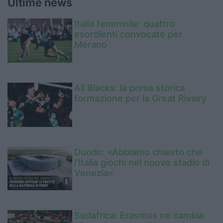
Ultime news
Italia femminile: quattro
esordienti convocate per
Merano
All Blacks: la prima storica
formazione per la Great Rivalry
Duodo: «Abbiamo chiesto che
l’Italia giochi nel nuovo stadio di
Venezia»
Sudafrica: Erasmus ne cambia