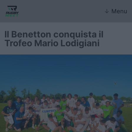
↓
Menu
Il Benetton conquista il
Trofeo Mario Lodigiani
Nazionale
Nazionali giovanili
Rugby Sevens
FIR
Internazionale
6 Nazioni
United Rugby Championship