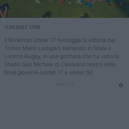
Top14
Premiership
11.06.2022 17:00
Champions Cup
Il Benetton Under 17 festeggia la vittoria del
Challenge Cup
Trofeo Mario Lodigiani battendo in finale il
Livorno Rugby, in una giornata che ha visto lo
World Rugby
Stadio San Michele di Calvisano teatro delle
Rugby World Cup
finali giovanili (under 17 e under 19)
Super Rugby
Rugby in TV
Mercato
Serie A Elite