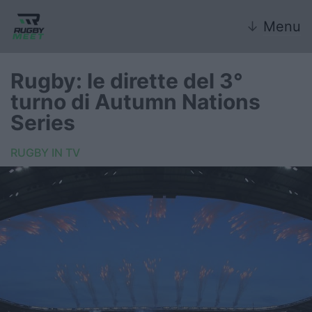
↓
Menu
Rugby: le dirette del 3°
turno di Autumn Nations
Nazionale
Series
Nazionali giovanili
RUGBY IN TV
Rugby Sevens
FIR
Internazionale
6 Nazioni
United Rugby Championship