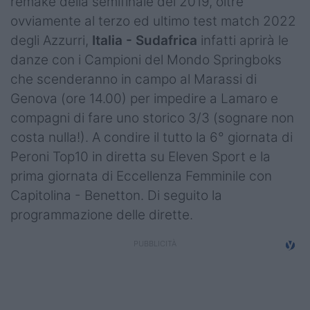
remake della semifinale del 2019, oltre
Campionati
ovviamente al terzo ed ultimo test match 2022
degli Azzurri,
Italia - Sudafrica
infatti aprirà le
Serie A
danze con i Campioni del Mondo Springboks
Serie B
che scenderanno in campo al Marassi di
Genova (ore 14.00) per impedire a Lamaro e
Serie C
compagni di fare uno storico 3/3 (sognare non
Femminile
costa nulla!). A condire il tutto la 6° giornata di
Peroni Top10 in diretta su Eleven Sport e la
Giovanili
prima giornata di Eccellenza Femminile con
Capitolina - Benetton. Di seguito la
Coppa Italia
programmazione delle dirette.
Minirugby
Eventi
Top10