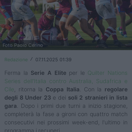
Top14
Premiership
Champions Cup
Foto Paolo Cerino
Challenge Cup
World Rugby
Redazione
07.11.2025 01:39
/
Rugby World Cup
Ferma la
Serie A Elite
per le
Quilter Nations
Series dell'Italia contro Australia, Sudafrica e
Super Rugby
Cile
, ritorna la
Coppa
Italia
. Con la
regolare
degli 8 Under 23
e dei
soli 2 stranieri in lista
Rugby in TV
gara
. Dopo i primi due turni a inizio stagione,
Mercato
completerà la fase a gironi con quattro match
consecutivi nei prossimi week-end, l'ultimo in
Serie A Elite
programma i recuperi.