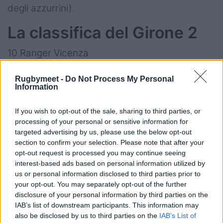
degli azzurrini).
La classifica del Girone 2
10 Ranger Vicenza
10 Parabiago
Rugbymeet -
Do Not Process My Personal
Information
6 Hbs Colorno
If you wish to opt-out of the sale, sharing to third parties, or
5 Lyons
processing of your personal or sensitive information for
targeted advertising by us, please use the below opt-out
3 Accademia Fir
section to confirm your selection. Please note that after your
opt-out request is processed you may continue seeing
interest-based ads based on personal information utilized by
us or personal information disclosed to third parties prior to
your opt-out. You may separately opt-out of the further
disclosure of your personal information by third parties on the
IAB’s list of downstream participants. This information may
also be disclosed by us to third parties on the
IAB’s List of