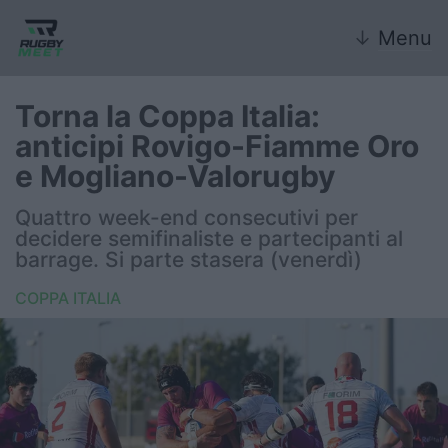
↓
Menu
Torna la Coppa Italia:
anticipi Rovigo-Fiamme Oro
Nazionale
e Mogliano-Valorugby
Nazionali giovanili
Quattro week-end consecutivi per
decidere semifinaliste e partecipanti al
Rugby Sevens
barrage. Si parte stasera (venerdì)
COPPA ITALIA
FIR
Internazionale
6 Nazioni
United Rugby Championship