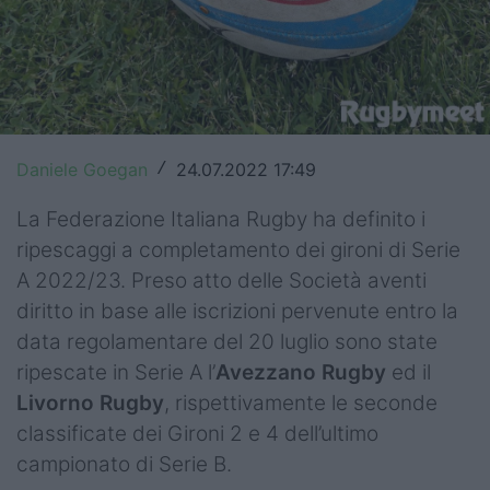
Top14
Premiership
Champions Cup
Daniele Goegan
24.07.2022 17:49
/
Challenge Cup
La Federazione Italiana Rugby ha definito i
World Rugby
ripescaggi a completamento dei gironi di Serie
Rugby World Cup
A 2022/23. Preso atto delle Società aventi
diritto in base alle iscrizioni pervenute entro la
Super Rugby
data regolamentare del 20 luglio sono state
Rugby in TV
ripescate in Serie A l’
Avezzano Rugby
ed il
Livorno Rugby
, rispettivamente le seconde
Mercato
classificate dei Gironi 2 e 4 dell’ultimo
Serie A Elite
campionato di Serie B.