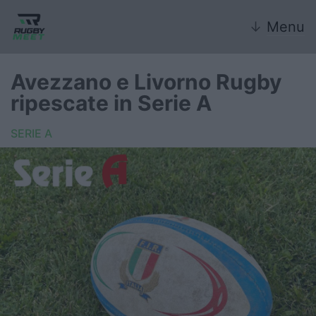
↓
Menu
Avezzano e Livorno Rugby
ripescate in Serie A
Nazionale
SERIE A
Nazionali giovanili
Rugby Sevens
FIR
Internazionale
6 Nazioni
United Rugby Championship