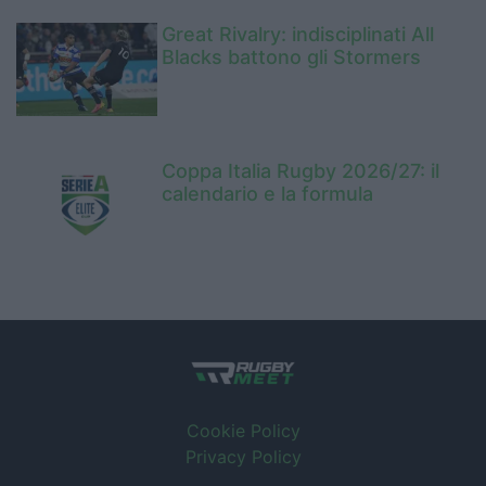
Great Rivalry: indisciplinati All
Blacks battono gli Stormers
Coppa Italia Rugby 2026/27: il
calendario e la formula
Cookie Policy
Privacy Policy