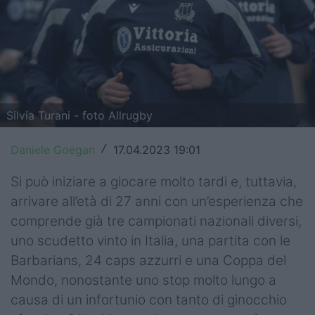
Top14
Premiership
Champions Cup
Challenge Cup
Silvia Turani - foto Allrugby
World Rugby
Daniele Goegan
17.04.2023 19:01
/
Rugby World Cup
Si può iniziare a giocare molto tardi e, tuttavia,
arrivare all’età di 27 anni con un’esperienza che
Super Rugby
comprende già tre campionati nazionali diversi,
Rugby in TV
uno scudetto vinto in Italia, una partita con le
Barbarians, 24 caps azzurri e una Coppa del
Mercato
Mondo, nonostante uno stop molto lungo a
Serie A Elite
causa di un infortunio con tanto di ginocchio