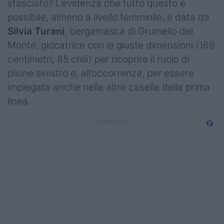
sfasciato? L’evidenza che tutto questo è
Campionati
possibile, almeno a livello femminile, è data da
Silvia Turani
, bergamasca di Grumello del
Serie A
Monte, giocatrice con le giuste dimensioni (169
Serie B
centimetri, 85 chili) per ricoprire il ruolo di
pilone sinistro e, all’occorrenza, per essere
Serie C
impiegata anche nelle altre caselle della prima
Femminile
linea.
Giovanili
Coppa Italia
Minirugby
Eventi
Top10