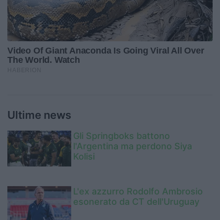
Ultime news
Gli Springboks battono
l'Argentina ma perdono Siya
Kolisi
L'ex azzurro Rodolfo Ambrosio
esonerato da CT dell'Uruguay