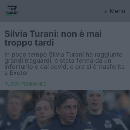
↓
Menu
Silvia Turani: non è mai
troppo tardi
Nazionale
In poco tempo Silvia Turani ha raggiunto
grandi traguardi, è stata ferma da un
Nazionali giovanili
infortunio e dal covid, e ora si è trasferita
a Exeter
Rugby Sevens
RUGBY FEMMINILE
FIR
Internazionale
6 Nazioni
United Rugby Championship