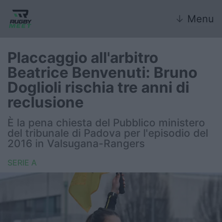
↓
Menu
Placcaggio all'arbitro
Beatrice Benvenuti: Bruno
Nazionale
Doglioli rischia tre anni di
reclusione
Nazionali giovanili
È la pena chiesta del Pubblico ministero
Rugby Sevens
del tribunale di Padova per l'episodio del
2016 in Valsugana-Rangers
FIR
SERIE A
Internazionale
6 Nazioni
United Rugby Championship