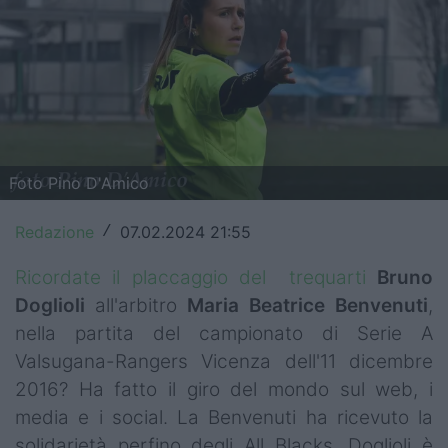
Top14
Premiership
Champions Cup
Challenge Cup
Foto Pino D'Amico
World Rugby
Redazione
07.02.2024 21:55
/
Rugby World Cup
Ricordate il placcaggio del
trequarti
Bruno
Super Rugby
Doglioli
all'arbitro
Maria Beatrice Benvenuti
,
nella partita del campionato di Serie A
Rugby in TV
Valsugana-Rangers Vicenza dell'11 dicembre
Mercato
2016? Ha fatto il giro del mondo sul web, i
media e i social. La Benvenuti ha ricevuto la
Serie A Elite
solidarietà perfino degli All Blacks. Doglioli è