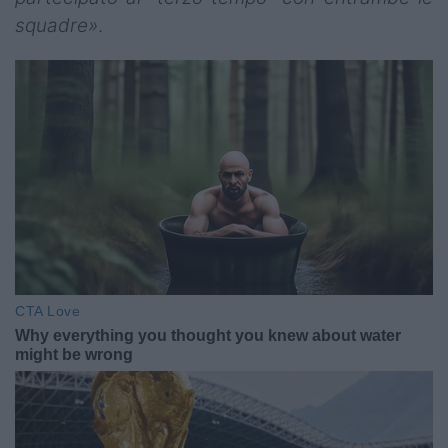
squadre»
.