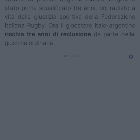
Campionati
stato prima squalificato tre anni, poi radiato a
vita dalla giustizia sportiva della Federazione
Serie A
Italiana Rugby. Ora il giocatore italo-argentino
Serie B
rischia tre anni di reclusione
da parte della
giustizia ordinaria.
Serie C
Femminile
Giovanili
Coppa Italia
Minirugby
Eventi
Top10