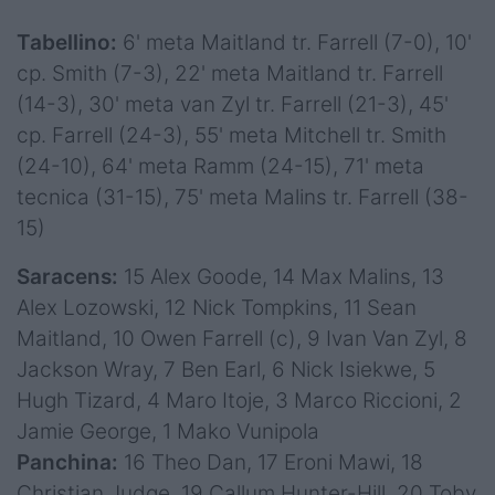
Tabellino:
6' meta Maitland tr. Farrell (7-0), 10'
cp. Smith (7-3), 22' meta Maitland tr. Farrell
(14-3), 30' meta van Zyl tr. Farrell (21-3), 45'
cp. Farrell (24-3), 55' meta Mitchell tr. Smith
(24-10), 64' meta Ramm (24-15), 71' meta
tecnica (31-15), 75' meta Malins tr. Farrell (38-
15)
Saracens:
15 Alex Goode, 14 Max Malins, 13
Alex Lozowski, 12 Nick Tompkins, 11 Sean
Maitland, 10 Owen Farrell (c), 9 Ivan Van Zyl, 8
Jackson Wray, 7 Ben Earl, 6 Nick Isiekwe, 5
Hugh Tizard, 4 Maro Itoje, 3 Marco Riccioni, 2
Jamie George, 1 Mako Vunipola
Panchina:
16 Theo Dan, 17 Eroni Mawi, 18
Christian Judge, 19 Callum Hunter-Hill, 20 Toby