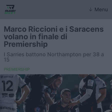
↓
Menu
Marco Riccioni e i Saracens
volano in finale di
Nazionale
Premiership
Nazionali giovanili
I Sarries battono Northampton per 38 a
15
Rugby Sevens
PREMIERSHIP
FIR
Internazionale
6 Nazioni
United Rugby Championship