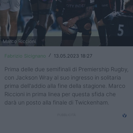
Top14
Premiership
Champions Cup
Marco Riccioni
Challenge Cup
Fabrizio Sicignano
13.05.2023 18:27
/
World Rugby
Prima delle due semifinali di Premiership Rugby,
Rugby World Cup
con Jackson Wray al suo ingresso in solitaria
prima dell'addio alla fine della stagione. Marco
Super Rugby
Riccioni in prima linea per questa sfida che
Rugby in TV
darà un posto alla finale di Twickenham.
Mercato
Serie A Elite