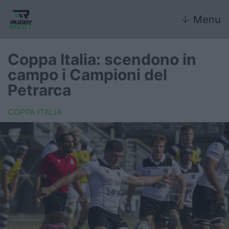
↓
Menu
Coppa Italia: scendono in
campo i Campioni del
Nazionale
Petrarca
Nazionali giovanili
COPPA ITALIA
Rugby Sevens
FIR
Internazionale
6 Nazioni
United Rugby Championship