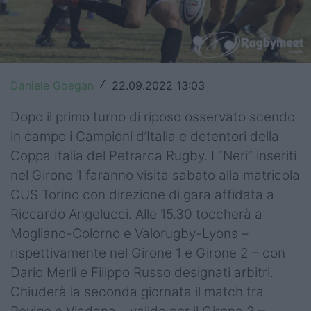
Top14
Premiership
Champions Cup
Daniele Goegan
22.09.2022 13:03
/
Challenge Cup
Dopo il primo turno di riposo osservato scendo
in campo i Campioni d’Italia e detentori della
World Rugby
Coppa Italia del Petrarca Rugby. I “Neri” inseriti
Rugby World Cup
nel Girone 1 faranno visita sabato alla matricola
CUS Torino con direzione di gara affidata a
Super Rugby
Riccardo Angelucci. Alle 15.30 toccherà a
Rugby in TV
Mogliano-Colorno e Valorugby-Lyons –
rispettivamente nel Girone 1 e Girone 2 – con
Mercato
Dario Merli e Filippo Russo designati arbitri.
Chiuderà la seconda giornata il match tra
Serie A Elite