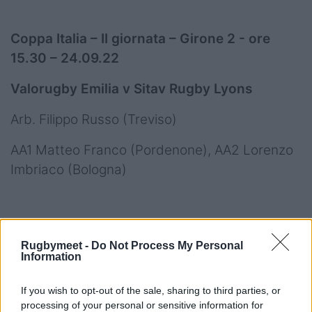
Coppa Italia – II giornata – Girone 2 - ore
15.30 – 24.09.22
Valorugby Emilia v Sitav Rugby Lyons
Arb. Filippo Russo (Treviso)
AA1 Matteo Franco (Pordenone), AA2 Lorenzo
Imbriaco (Bologna)
Coppa Italia – II giornata – Girone 2 – ore 16 –
Rugbymeet -
Do Not Process My Personal
24.09.22
Information
FEMI-CZ Rovigo v Rugby Viadana 1970
If you wish to opt-out of the sale, sharing to third parties, or
processing of your personal or sensitive information for
Arb. Franco Rosella (Roma)