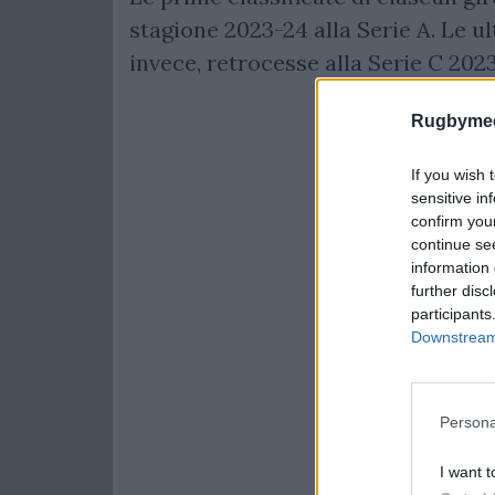
stagione 2023-24 alla Serie A. Le u
invece, retrocesse alla Serie C 202
Rugbymee
If you wish 
sensitive in
confirm you
continue se
information 
further disc
participants
Downstream 
Persona
I want t