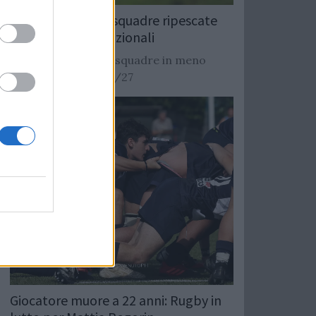
Rugby: Record di squadre ripescate
nei campionati nazionali
Si stimano oltre 20 squadre in meno
dalla stagione 2026/27
Giocatore muore a 22 anni: Rugby in