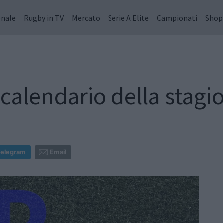
onale
Rugby in TV
Mercato
Serie A Elite
Campionati
Shop
l calendario della stag
Telegram
Email