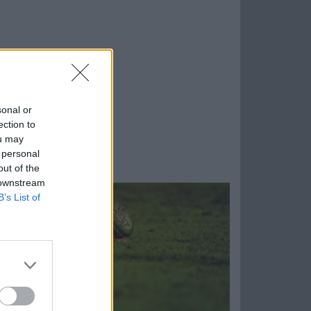
sonal or
ection to
ou may
 personal
out of the
 downstream
B’s List of