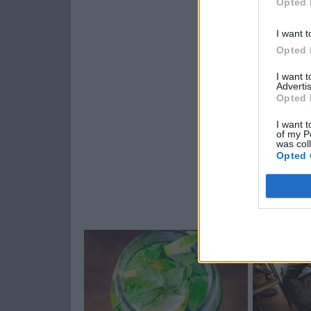
Opted 
I want t
Opted 
I want 
Advertis
Opted 
I want t
of my P
was col
Opted 