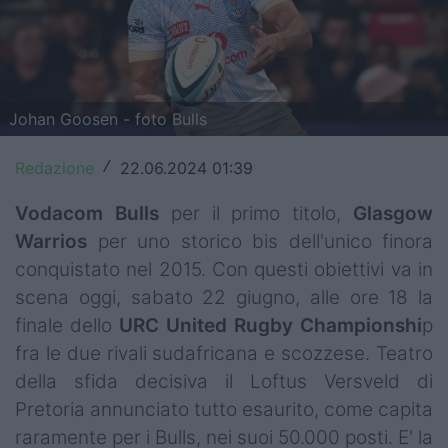
Top14
Premiership
Champions Cup
Johan Goosen - foto Bulls
Challenge Cup
Redazione
22.06.2024 01:39
/
World Rugby
Vodacom
Bulls
per il primo titolo,
Glasgow
Warrios
per uno storico bis dell'unico finora
Rugby World Cup
conquistato nel 2015. Con questi obiettivi va in
Super Rugby
scena oggi, sabato 22 giugno, alle ore 18 la
finale dello
URC
United Rugby Championshi
p
Rugby in TV
fra le due rivali sudafricana e scozzese. Teatro
Mercato
della sfida decisiva il Loftus Versveld di
Pretoria annunciato tutto esaurito, come capita
Serie A Elite
raramente per i Bulls, nei suoi 50.000 posti. E' la