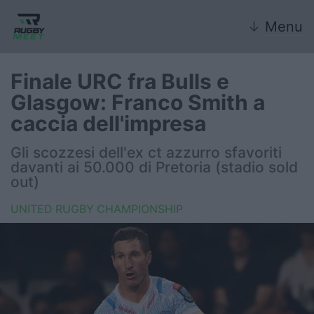
↓
Menu
Finale URC fra Bulls e
Glasgow: Franco Smith a
Nazionale
caccia dell'impresa
Nazionali giovanili
Gli scozzesi dell'ex ct azzurro sfavoriti
davanti ai 50.000 di Pretoria (stadio sold
Rugby Sevens
out)
UNITED RUGBY CHAMPIONSHIP
FIR
Internazionale
6 Nazioni
United Rugby Championship