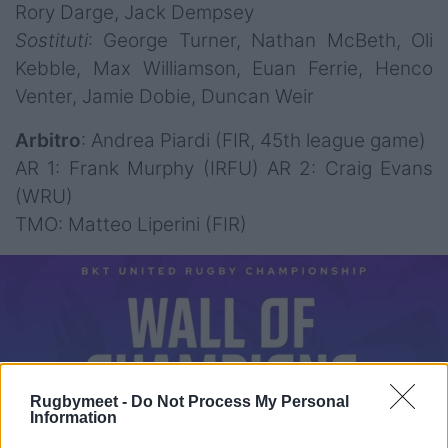
Rory Darge, Jack Dempsey
Sostituti
: George Turner, Nathan McBeth, Oli
Kebble, Max Williamson, Euan Ferrie, Henco
Venter, Jamie Dobie, Duncan Weir
Arbitro
: Andrea Piardi (FIR, 45th league game)
AR 1: Frank Murphy (IRFU) AR 2: Craig Evans
(WRU)
TMO: Matteo Liperini (FIR)
Rugbymeet -
Do Not Process My Personal
Information