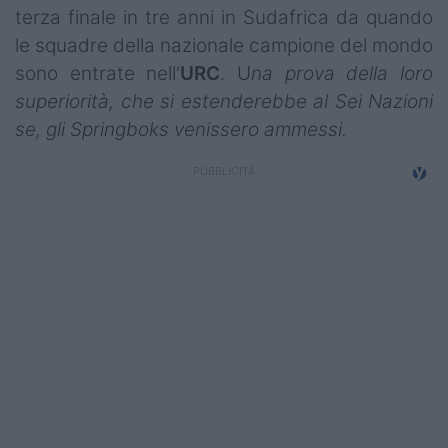
terza finale in tre anni in Sudafrica da quando
Campionati
le squadre della nazionale campione del mondo
Serie A
sono entrate nell'
URC
. U
na prova della loro
superiorità, che si estenderebbe al Sei Nazioni
Serie B
se, gli Springboks venissero ammessi.
Serie C
Femminile
Giovanili
Coppa Italia
Minirugby
Eventi
Top10