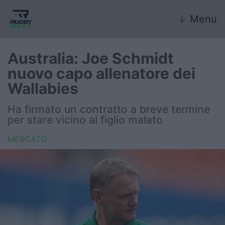
↓
Menu
Australia: Joe Schmidt
nuovo capo allenatore dei
Nazionale
Wallabies
Nazionali giovanili
Ha firmato un contratto a breve termine
per stare vicino al figlio malato
Rugby Sevens
MERCATO
FIR
Internazionale
6 Nazioni
United Rugby Championship