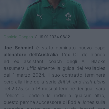
Top14
Premiership
Champions Cup
Daniele Goegan
19.01.2024 08:12
/
Challenge Cup
Joe Schmidt
è stato nominato nuovo capo
World Rugby
allenatore
dell'
Australia
. L'ex CT dell'Irlanda
Rugby World Cup
ed ex assistant coach degli All Blacks
assumerà ufficialmente la guida dei Wallabies
Super Rugby
dal 1 marzo 2024. Il suo contratto terminerà
Rugby in TV
però alla fine della serie
British and Irish Lions
nel 2025, solo 18 mesi al termine dei quali sarà
Mercato
“felice” di cedere le redini a qualcun altro,
questo perché successore di Eddie Jones sulla
Serie A Elite