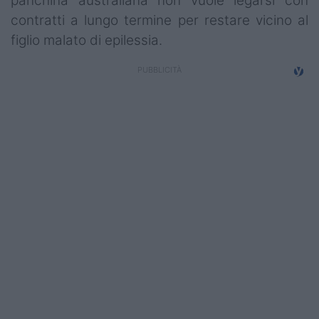
panchina australiana non vuole legarsi con
Campionati
contratti a lungo termine per restare vicino al
figlio malato di epilessia.
Serie A
Serie B
Serie C
Femminile
Giovanili
Coppa Italia
Minirugby
Eventi
Top10