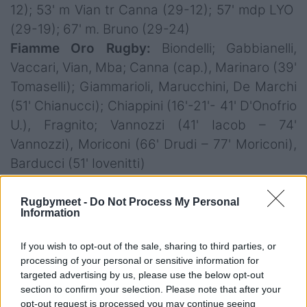
12); 53' m Vian tr Canna (29-12); 57' mdp LYO
(29-19); 67' m. Bruno (29-24)
Fiamme Oro Rugby:
Biondelli; Gabbianelli,
Vaccari, Vian, Mba; Canna (cap.), Marinaro (39'
Tomaselli); Giammarioli, Marucchini, De Marchi
(51' Chianucci); Chiappini (16'-21'- 41' D'Onofrio
U.), Fragnito; Vannozzi (41' Iacob – 74'
Vannozzi), Moriconi (66' Drudi – 77' Moriconi),
Barducci (51' Iovenitti)
all. Daniele Forcucci
Sitav Rugby Lyons Piacenza:
Biffi; Cuminetti,
Rugbymeet -
Do Not Process My Personal
Information
Paz, Conti, Bruno (cap); Zaridze (60' Cuoghi),
Fontana; Portillo, Mannelli (57' Bance), Bottacci
If you wish to opt-out of the sale, sharing to third parties, or
(50' Cissè); Janse van Rensburg, Pisicchio (51'
processing of your personal or sensitive information for
targeted advertising by us, please use the below opt-out
Cemicetti); Minervino, Cocchiaro (46' Tripodo),
section to confirm your selection. Please note that after your
Acosta (65' Pelliccioli)
opt-out request is processed you may continue seeing