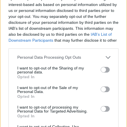
all. Bernardo Urdaneta
interest-based ads based on personal information utilized by
us or personal information disclosed to third parties prior to
Arb. Dante D'Elia
your opt-out. You may separately opt-out of the further
AA1 Manuel Bottino
disclosure of your personal information by third parties on the
AA2 Luca Giurina
IAB’s list of downstream participants. This information may
also be disclosed by us to third parties on the
IAB’s List of
Quarto uomo: Matteo Bertocchi
Downstream Participants
that may further disclose it to other
TMO: Matteo Liperini
third parties.
Cartellini:
56' giallo a Simone Marinaro (FFOO)
Personal Data Processing Opt Outs
Calciatori:
Canna (FFOO) 4/5; Zaridze (LYO)
1/2; Cuoghi (LYO) 0/1
I want to opt-out of the Sharing of my
personal data.
Player of the match:
Gianmarco Vian (FFOO)
Opted In
Punti conquistati in classifica:
Fiamme Oro
I want to opt-out of the Sale of my
Rugby 5 – Sitav Rugby Lyons Piacenza 2
Personal Data.
Opted In
Note:
Giornata soleggiata, spettatori 300 ca.
I want to opt-out of processing my
Personal Data for Targeted Advertising.
Opted In
IL PROGRAMMA DEI POSTICIPI
I want to opt-out of Collection, Use,