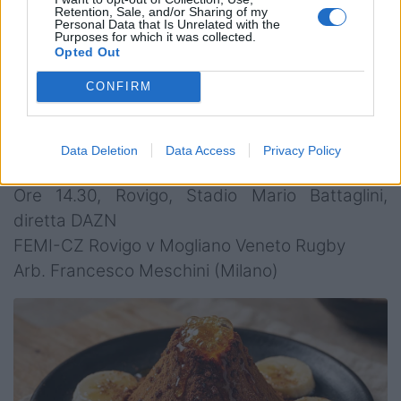
Retention, Sale, and/or Sharing of my
Personal Data that Is Unrelated with the
Domenica 12 novembre
Purposes for which it was collected.
Opted Out
Ore 14.00, Colorno, Stadio Gino Maini, diretta
CONFIRM
DAZN
HBS Colorno v Rangers Vicenza
Data Deletion
Data Access
Privacy Policy
Arb. Alberto Favero (Venezia)
Ore 14.30, Rovigo, Stadio Mario Battaglini,
diretta DAZN
FEMI-CZ Rovigo v Mogliano Veneto Rugby
Arb. Francesco Meschini (Milano)