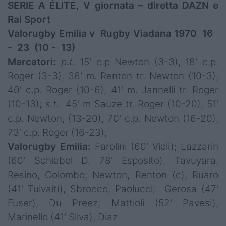
SERIE A ÉLITE, V giornata – diretta DAZN e
Rai Sport
Valorugby Emilia v Rugby Viadana 1970 16
- 23 (10 - 13)
Marcatori:
p.t.
15' c.p Newton (3-3), 18' c.p.
Roger (3-3), 36' m. Renton tr. Newton (10-3),
40' c.p. Roger (10-6), 41' m. Jannelli tr. Roger
(10-13);
s.t.
45' m Sauze tr. Roger (10-20), 51'
c.p. Newton, (13-20), 70' c.p. Newton (16-20),
73' c.p. Roger (16-23),
Valorugby Emilia:
Farolini (60' Violi); Lazzarin
(60' Schiabel D. 78' Esposito), Tavuyara,
Resino, Colombo; Newton, Renton (c); Ruaro
(41' Tuivaiti), Sbrocco, Paolucci; Gerosa (47'
Fuser), Du Preez; Mattioli (52' Pavesi),
Marinello (41' Silva), Diaz