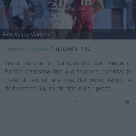
Top14
Premiership
Foto Rugby Viadana
Champions Cup
Challenge Cup
Fabrizio Sicignano
11.11.2023 17:46
/
World Rugby
Terza vittoria in campionato per Viadana.
Partita tesissima fino allo scadere: decisive le
Rugby World Cup
mete di Iannelli alla fine del primo tempo e
dell’estremo Sauze all’inizio della ripresa.
Super Rugby
Rugby in TV
Mercato
Serie A Elite