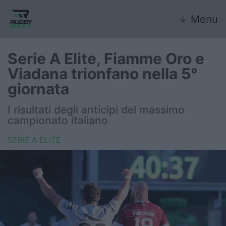
↓
Menu
Serie A Elite, Fiamme Oro e
Viadana trionfano nella 5°
Nazionale
giornata
Nazionali giovanili
I risultati degli anticipi del massimo
campionato italiano
Rugby Sevens
SERIE A ELITE
FIR
Internazionale
6 Nazioni
United Rugby Championship