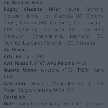
All.
Randisi- Fonzi
Rugby Viadana 1970:
Sauze; Bronzini,
Morosini, Jannelli (c), Ciardullo (67' Ciofani);
Roger, Baronio (66' Gregorio); Ruiz, Locatelli
(60' Catalano), Boschetti (67' Lavorenti);
Mannucci, Schinchirimini; Mignucci (50'
Oubina), Luccardi, Fiorentini. (60' Mistretta)
All
. Pavan
Arb.:
Munarini (PR)
AA1: Russo F. (TV)
,
AA2 Palombi
(PG)
Quarto Uomo:
Iavarone (PG),
TMO:
Tomò
(RM)
Calciatori:
Newton (Valorugby Emilia) 4/4,
Roger (Rugby Viadana 1970) 5/5
Cartellini:
Note:
giornata soleggiata, circa 16°, campo in