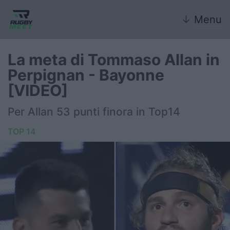
↓
Menu
La meta di Tommaso Allan in
Perpignan - Bayonne
Nazionale
[VIDEO]
Nazionali giovanili
Per Allan 53 punti finora in Top14
Rugby Sevens
TOP 14
FIR
Internazionale
6 Nazioni
United Rugby Championship