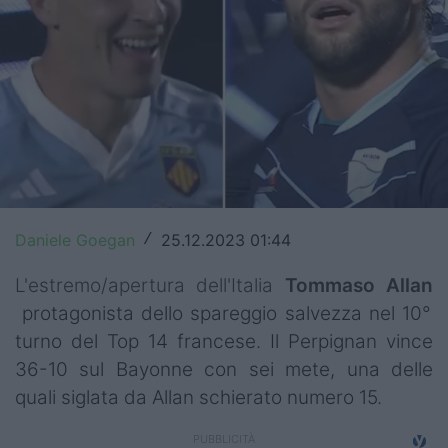
Top14
Premiership
Champions Cup
Challenge Cup
World Rugby
Daniele Goegan
25.12.2023 01:44
/
Rugby World Cup
L'estremo/apertura dell'Italia
Tommaso Allan
Super Rugby
protagonista dello spareggio salvezza nel 10°
Rugby in TV
turno del Top 14 francese. Il Perpignan vince
36-10 sul Bayonne con sei mete, una delle
Mercato
quali siglata da Allan schierato numero 15.
Serie A Elite