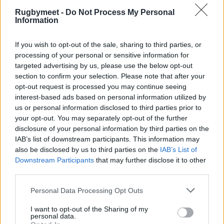
Il commento del Coach della Rangers Rugby
Rugbymeet -
Do Not Process My Personal
Vicenza, Andrea Cavinato:
“Il Valorugby è, a
Information
mio avviso, la squadra con il roster migliore del
campionato. Domani sera perciò ci aspetta una
If you wish to opt-out of the sale, sharing to third parties, or
processing of your personal or sensitive information for
partita estremamente complicata che
targeted advertising by us, please use the below opt-out
affrontiamo con serenità, consapevoli che non
section to confirm your selection. Please note that after your
incontreremo la stessa squadra della Coppa
opt-out request is processed you may continue seeing
interest-based ads based on personal information utilized by
Italia.”
us or personal information disclosed to third parties prior to
your opt-out. You may separately opt-out of the further
Le formazioni:
disclosure of your personal information by third parties on the
IAB’s list of downstream participants. This information may
Valorugby Emilia
: Bruno; Mastandrea,
also be disclosed by us to third parties on the
IAB’s List of
Majstorovic, Leituala, Colombo; Ledesma,
Downstream Participants
that may further disclose it to other
Cuoghi; Amenta, Sbrocco, Tuivaiti; Pisicchio,
third parties.
Dell’Acqua (cap); Favre, Silva, Diaz.
A
Personal Data Processing Opt Outs
disposizione
: Marinello, Garziera, Rossi,
I want to opt-out of the Sharing of my
Schinchirimini, Ruaro, Renton, Farolini, Resino.
personal data.