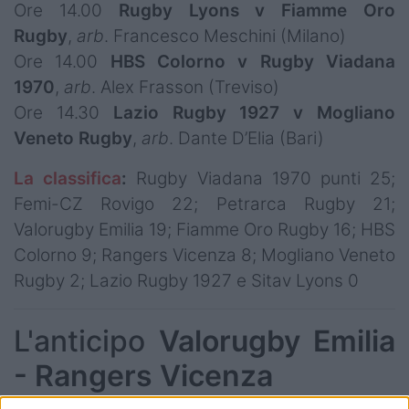
Ore 14.00
Rugby Lyons v Fiamme Oro
Rugby
,
arb
. Francesco Meschini (Milano)
Ore 14.00
HBS Colorno v Rugby Viadana
1970
,
arb
. Alex Frasson (Treviso)
Ore 14.30
Lazio Rugby 1927 v Mogliano
Veneto Rugby
,
arb
. Dante D’Elia (Bari)
La classifica
:
Rugby Viadana 1970 punti 25;
Femi-CZ Rovigo 22; Petrarca Rugby 21;
Valorugby Emilia 19; Fiamme Oro Rugby 16; HBS
Colorno 9; Rangers Vicenza 8; Mogliano Veneto
Rugby 2; Lazio Rugby 1927 e Sitav Lyons 0
L'anticipo
Valorugby Emilia
- Rangers Vicenza