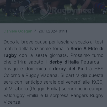
Top14
Premiership
Champions Cup
Daniele Goegan
29.11.2024 01:11
/
Challenge Cup
Dopo la breve pausa per lasciare spazio al test
World Rugby
match della Nazionale torna la
Serie A Elite di
rugby
con la sesta giornata. Prossimo turno
Rugby World Cup
che offrirà sabato il
derby
d'Italia
Petrarca -
Rovigo e domenica il
derby del Po
tra HBS
Super Rugby
Colorno e Rugby Viadana. Si partirà gia questa
Rugby in TV
sera con l'anticipo serale del venerdì alle 19.30,
al Mirabello (Reggio Emilia) scendono in campo
Mercato
Valorugby Emilia e la sorpresa Rangers Rugby
Serie A Elite
Vicenza.