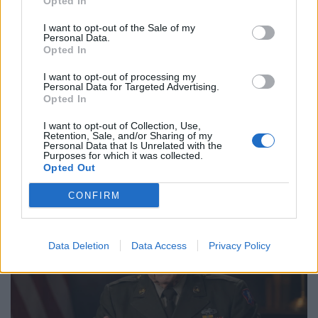
Opted In
All.Violi
I want to opt-out of the Sale of my
Rangers Vicenza:
Zaridze; Foroncelli,
Personal Data.
Opted In
Filippetto, Gelos, Bordin; Capraro, Panunzi;
Vunisa, Roura (cap), Gomez; Nowlan, Riedo;
I want to opt-out of processing my
Personal Data for Targeted Advertising.
Avila-Recio, Chimenti-Borrell, Braggie’. A
Opted In
disposizione: Zago, Bonan, Traore’, Eschoyez,
I want to opt-out of Collection, Use,
Tonello, Pozzobon, Sanchez-Valarolo,
Retention, Sale, and/or Sharing of my
Personal Data that Is Unrelated with the
Palazzini.
Purposes for which it was collected.
Opted Out
All. Cavinato-Minto
CONFIRM
Data Deletion
Data Access
Privacy Policy