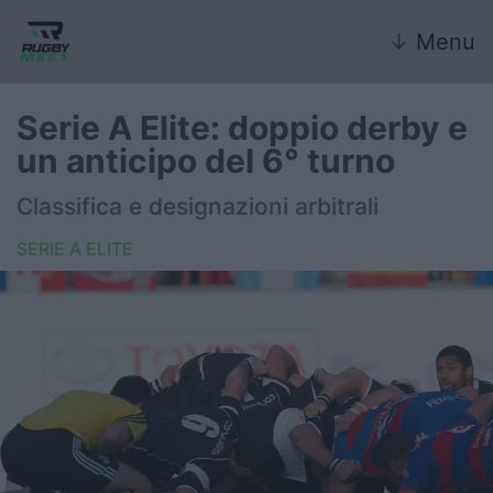
↓
Menu
Serie A Elite: doppio derby e
un anticipo del 6° turno
Nazionale
Classifica e designazioni arbitrali
Nazionali giovanili
SERIE A ELITE
Rugby Sevens
FIR
Internazionale
6 Nazioni
United Rugby Championship