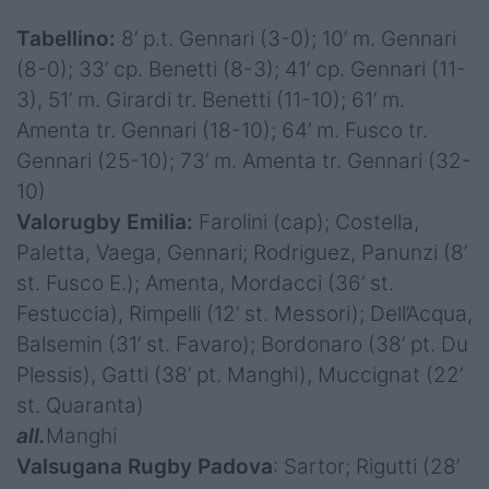
Tabellino:
8’ p.t. Gennari (3-0); 10’ m. Gennari
(8-0); 33’ cp. Benetti (8-3); 41’ cp. Gennari (11-
3), 51’ m. Girardi tr. Benetti (11-10); 61’ m.
Amenta tr. Gennari (18-10); 64’ m. Fusco tr.
Gennari (25-10); 73’ m. Amenta tr. Gennari (32-
10)
Valorugby Emilia:
Farolini (cap); Costella,
Paletta, Vaega, Gennari; Rodriguez, Panunzi (8’
st. Fusco E.); Amenta, Mordacci (36’ st.
Festuccia), Rimpelli (12’ st. Messori); Dell’Acqua,
Balsemin (31’ st. Favaro); Bordonaro (38’ pt. Du
Plessis), Gatti (38’ pt. Manghi), Muccignat (22’
st. Quaranta)
all.
Manghi
Valsugana Rugby Padova
: Sartor; Rigutti (28’