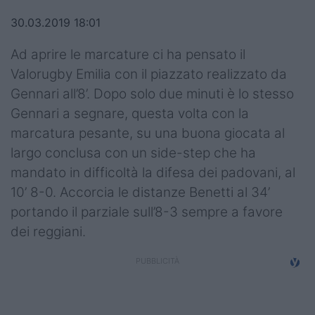
Top14
30.03.2019 18:01
Premiership
Ad aprire le marcature ci ha pensato il
Valorugby Emilia con il piazzato realizzato da
Champions Cup
Gennari all’8’. Dopo solo due minuti è lo stesso
Challenge Cup
Gennari a segnare, questa volta con la
marcatura pesante, su una buona giocata al
World Rugby
largo conclusa con un side-step che ha
mandato in difficoltà la difesa dei padovani, al
Rugby World Cup
10’ 8-0. Accorcia le distanze Benetti al 34’
Super Rugby
portando il parziale sull’8-3 sempre a favore
dei reggiani.
Rugby in TV
Mercato
Serie A Elite