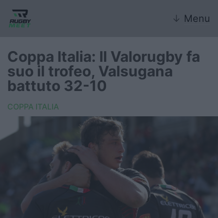
↓
Menu
Coppa Italia: Il Valorugby fa
suo il trofeo, Valsugana
Nazionale
battuto 32-10
Nazionali giovanili
COPPA ITALIA
Rugby Sevens
FIR
Internazionale
6 Nazioni
United Rugby Championship