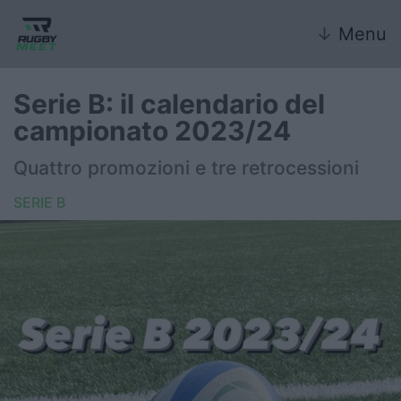
↓
Menu
Serie B: il calendario del
campionato 2023/24
Nazionale
Quattro promozioni e tre retrocessioni
Nazionali giovanili
SERIE B
Rugby Sevens
FIR
Internazionale
6 Nazioni
United Rugby Championship