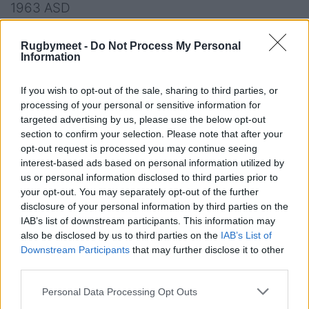
1963 ASD
RUGBY LIONS ALTO LAZIO ASD-ASD CUS
CATANIA R.
Rugbymeet -
Do Not Process My Personal
Information
US ROMA RUGBY SSD R.L.-COLLEFERRO R.
1965 SSD
If you wish to opt-out of the sale, sharing to third parties, or
LA RUGBY L’AQUILA 2021 SSD-RUGBY
processing of your personal or sensitive information for
targeted advertising by us, please use the below opt-out
PERUGIA SSD
section to confirm your selection. Please note that after your
US RUGBY BENEVENTO ASD -ASD ARECHI
opt-out request is processed you may continue seeing
RUGBY
interest-based ads based on personal information utilized by
us or personal information disclosed to third parties prior to
FRASCATI RC 2015 SSD-U.R. CAPITOLINA ASD
your opt-out. You may separately opt-out of the further
disclosure of your personal information by third parties on the
IAB’s list of downstream participants. This information may
also be disclosed by us to third parties on the
IAB’s List of
CLICCA QUI PER IL CALENDARIO COMPLETO
Downstream Participants
that may further disclose it to other
third parties.
Personal Data Processing Opt Outs