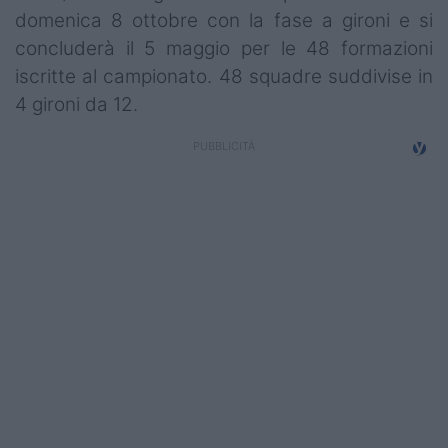
Campionati
domenica 8 ottobre con la fase a gironi e si
concluderà il 5 maggio per le 48 formazioni
Serie A
iscritte al campionato. 48 squadre suddivise in
4 gironi da 12.
Serie B
Serie C
Femminile
Giovanili
Coppa Italia
Minirugby
Eventi
Top10