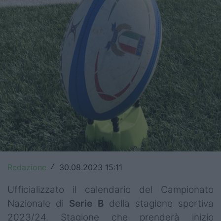
Top14
Premiership
Champions Cup
Challenge Cup
World Rugby
Rugby World Cup
Super Rugby
Rugby in TV
Redazione
30.08.2023 15:11
/
Mercato
Ufficializzato il calendario del Campionato
Nazionale di
Serie B
della stagione sportiva
Serie A Elite
2023/24. Stagione che prenderà inizio