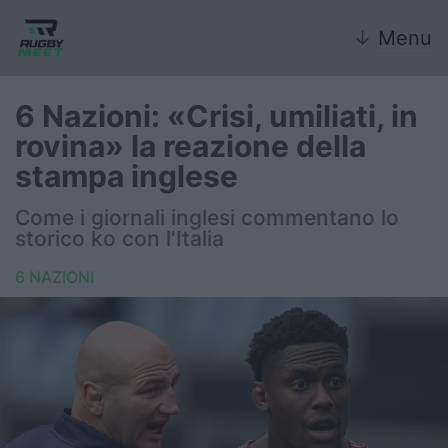
↓
Menu
6 Nazioni: «Crisi, umiliati, in
rovina» la reazione della
Nazionale
stampa inglese
Nazionali giovanili
Come i giornali inglesi commentano lo
storico ko con l'Italia
Rugby Sevens
6 NAZIONI
FIR
Internazionale
6 Nazioni
United Rugby Championship