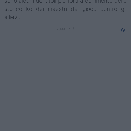
sono alcuni dei titoli più forti a commento dello
Campionati
storico ko dei maestri del gioco contro gli
allievi.
Serie A
Serie B
Serie C
Femminile
Giovanili
Coppa Italia
Minirugby
Eventi
Top10