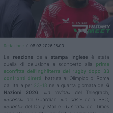
Top14
Premiership
Champions Cup
Challenge Cup
Redazione
08.03.2026 15:00
/
World Rugby
La
reazione
della
stampa inglese
è stata
Rugby World Cup
quella di delusione e sconcerto alla
prima
sconfitta dell'Inghilterra del rugby dopo 33
Super Rugby
confronti diretti
, battuta all'Olimpico di Roma
Rugby in TV
dall'Italia per
23-18
nella quarta giornata del
6
Nazioni 2026
.
«In rovina»
del Telegraph,
Mercato
«Scossi»
del Guardian,
«In crisi»
della BBC,
«Shock»
del Daily Mail e
«Umiliati»
del Times
Serie A Elite