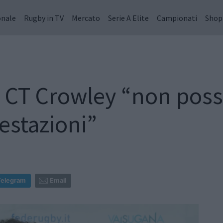
onale
Rugby in TV
Mercato
Serie A Elite
Campionati
Shop
 il CT Crowley “non pos
estazioni”
Telegram
Email