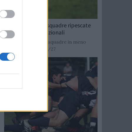
Rugby: Record di squadre ripescate
nei campionati nazionali
Si stimano oltre 20 squadre in meno
dalla stagione 2026/27