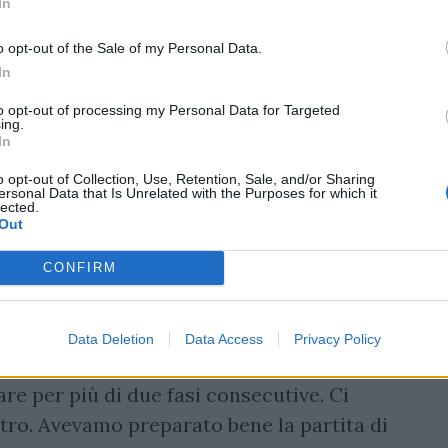
In
o opt-out of the Sale of my Personal Data.
In
to opt-out of processing my Personal Data for Targeted
ing.
In
o opt-out of Collection, Use, Retention, Sale, and/or Sharing
ersonal Data that Is Unrelated with the Purposes for which it
lected.
Out
CONFIRM
CT dell’Italia
Kieran Crowley
. “Ci
Data Deletion
Data Access
Privacy Policy
o e con il reparto dei trequarti molto
re per più di due fasi consecutive. Ci
ro. Avevamo preparato bene la partita di