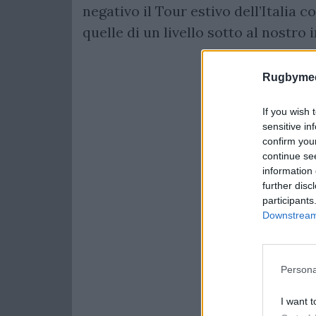
negativo il Tour estivo dell’Italia c
quelle di un livello sotto al nostro i
Rugbymee
If you wish 
sensitive in
confirm you
continue se
information 
further disc
participants
Downstream 
Persona
I want t