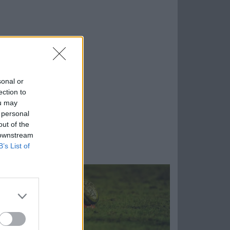
sonal or
ection to
ou may
 personal
out of the
 downstream
B’s List of