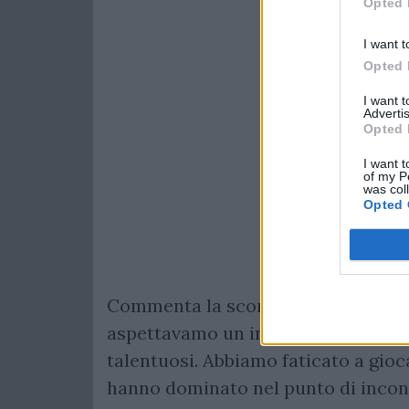
Opted 
I want t
Opted 
I want 
Advertis
Opted 
I want t
of my P
was col
Opted 
Commenta la sconfitta per 28-19 il 
aspettavamo un incontro duro, fisic
talentuosi. Abbiamo faticato a gioca
hanno dominato nel punto di incont