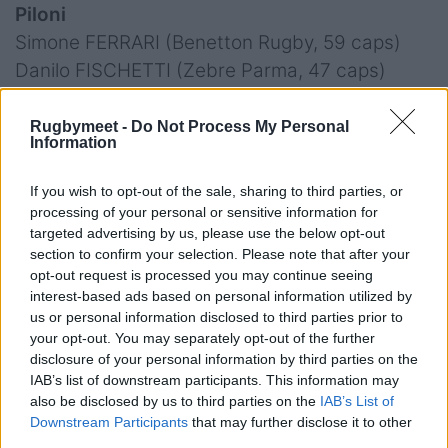
Piloni
Simone FERRARI (Benetton Rugby, 59 caps)
Danilo FISCHETTI (Zebre Parma, 47 caps)
Marco RICCIONI (Saracens, 30 caps)
Luca RIZZOLI (Zebre Parma, esordiente)
Rugbymeet -
Do Not Process My Personal
Information
Giosuè ZILOCCHI (Benetton Rugby, 22 caps)
If you wish to opt-out of the sale, sharing to third parties, or
Tallonatori
processing of your personal or sensitive information for
Tommaso DI BARTOLOMEO (Zebre Parma,
targeted advertising by us, please use the below opt-out
esordiente)
section to confirm your selection. Please note that after your
opt-out request is processed you may continue seeing
Gianmarco LUCCHESI (Toulon, 28 caps)
interest-based ads based on personal information utilized by
Giacomo NICOTERA (Stade Francais, 28 caps)
us or personal information disclosed to third parties prior to
your opt-out. You may separately opt-out of the further
Seconde Linee
disclosure of your personal information by third parties on the
Matteo CANALI (Zebre Parma, esordiente)
IAB’s list of downstream participants. This information may
also be disclosed by us to third parties on the
IAB’s List of
Niccolò CANNONE (Benetton Rugby, 47 caps)
Downstream Participants
that may further disclose it to other
Riccardo FAVRETTO (Benetton Rugby, 4 caps)
third parties.