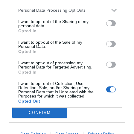
Dino LAMB (Harlequins, 9 caps)
Personal Data Processing Opt Outs
Federico RUZZA (Benetton Rugby, 59 caps)
I want to opt-out of the Sharing of my
personal data.
Terze Linee
Opted In
Lorenzo CANNONE (Benetton Rugby, 23 caps)
I want to opt-out of the Sale of my
Alessandro IZEKOR (Benetton Rugby, 4 caps)
Personal Data.
Michele LAMARO (Benetton Rugby, 43 caps)
Opted In
Sebastian NEGRI (Benetton Rugby, 58 caps)
I want to opt-out of processing my
Personal Data for Targeted Advertising.
Ross VINTCENT (Exeter Chiefs, 9 caps)
Opted In
Manuel ZULIANI (Benetton Rugby, 27 caps)
I want to opt-out of Collection, Use,
Retention, Sale, and/or Sharing of my
Mediani di Mischia
Personal Data that Is Unrelated with the
Purposes for which it was collected.
Alessandro GARBISI (Benetton Rugby, 13 caps)
Opted Out
Martin PAGE-RELO (Lione, 13 caps)
CONFIRM
Stephen VARNEY (Vannes, 30 caps)
Mediani di Apertura
Data Deletion
Data Access
Privacy Policy