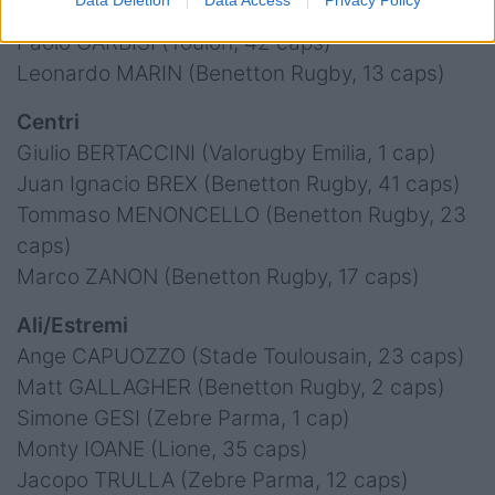
Tommaso ALLAN (Perpignan, 81 caps)
Paolo GARBISI (Toulon, 42 caps)
Leonardo MARIN (Benetton Rugby, 13 caps)
Centri
Giulio BERTACCINI (Valorugby Emilia, 1 cap)
Juan Ignacio BREX (Benetton Rugby, 41 caps)
Tommaso MENONCELLO (Benetton Rugby, 23
caps)
Marco ZANON (Benetton Rugby, 17 caps)
Ali/Estremi
Ange CAPUOZZO (Stade Toulousain, 23 caps)
Matt GALLAGHER (Benetton Rugby, 2 caps)
Simone GESI (Zebre Parma, 1 cap)
Monty IOANE (Lione, 35 caps)
Jacopo TRULLA (Zebre Parma, 12 caps)