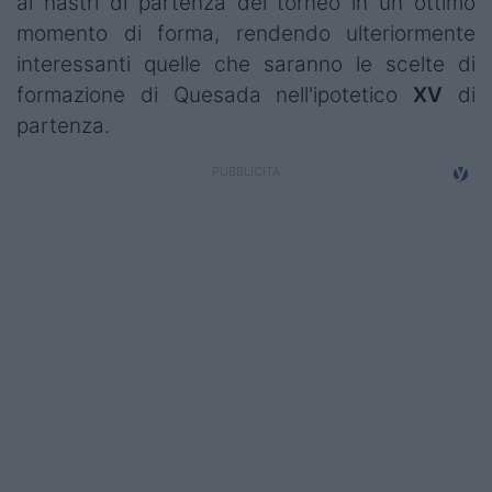
ai nastri di partenza del torneo in un ottimo
Campionati
momento di forma, rendendo ulteriormente
interessanti quelle che saranno le scelte di
Serie A
formazione di Quesada nell'ipotetico
XV
di
Serie B
partenza.
Serie C
Femminile
Giovanili
Coppa Italia
Minirugby
Eventi
Top10