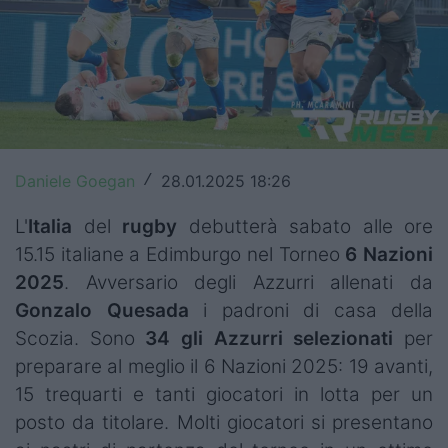
Top14
Premiership
Champions Cup
Challenge Cup
Daniele Goegan
28.01.2025 18:26
/
World Rugby
L'
Italia
del
rugby
debutterà sabato alle ore
Rugby World Cup
15.15 italiane a Edimburgo nel Torneo
6 Nazioni
2025
. Avversario degli Azzurri allenati da
Super Rugby
Gonzalo
Quesada
i padroni di casa della
Rugby in TV
Scozia. Sono
34 gli Azzurri selezionati
per
preparare al meglio il 6 Nazioni 2025: 19 avanti,
Mercato
15 trequarti e tanti giocatori in lotta per un
posto da titolare. Molti giocatori si presentano
Serie A Elite