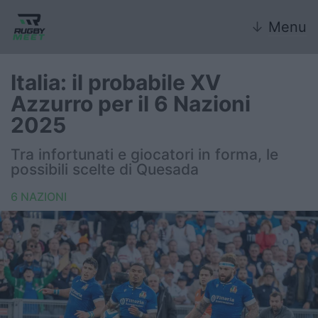
↓
Menu
Italia: il probabile XV
Azzurro per il 6 Nazioni
Nazionale
2025
Nazionali giovanili
Tra infortunati e giocatori in forma, le
possibili scelte di Quesada
Rugby Sevens
6 NAZIONI
FIR
Internazionale
6 Nazioni
United Rugby Championship