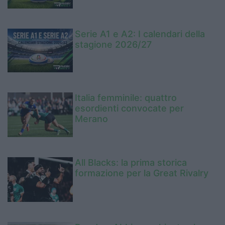
Serie A1 e A2: I calendari della
stagione 2026/27
Italia femminile: quattro
esordienti convocate per
Merano
All Blacks: la prima storica
formazione per la Great Rivalry