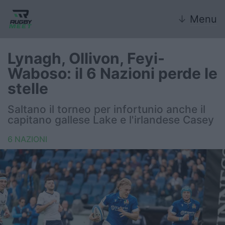
↓
Menu
Lynagh, Ollivon, Feyi-
Waboso: il 6 Nazioni perde le
Nazionale
stelle
Nazionali giovanili
Saltano il torneo per infortunio anche il
capitano gallese Lake e l'irlandese Casey
Rugby Sevens
6 NAZIONI
FIR
Internazionale
6 Nazioni
United Rugby Championship