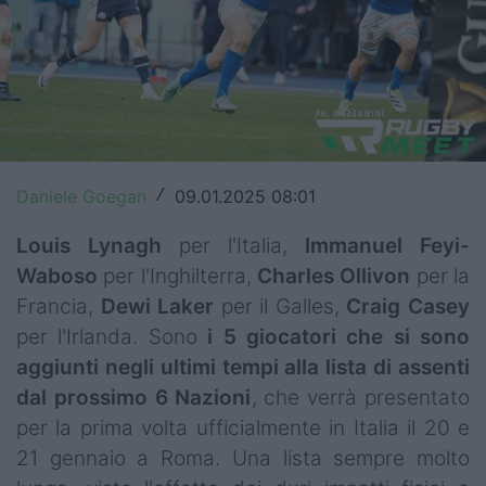
Top14
Premiership
Champions Cup
Challenge Cup
Daniele Goegan
09.01.2025 08:01
/
World Rugby
Louis Lynagh
per l'Italia,
Immanuel Feyi-
Rugby World Cup
Waboso
per l'Inghilterra,
Charles
Ollivon
per la
Francia,
Dewi
Laker
per il Galles,
Craig
Casey
Super Rugby
per l'Irlanda. Sono
i 5 giocatori che si sono
Rugby in TV
aggiunti negli ultimi tempi alla lista di assenti
dal prossimo 6 Nazioni
, che verrà presentato
Mercato
per la prima volta ufficialmente in Italia il 20 e
21 gennaio a Roma. Una lista sempre molto
Serie A Elite