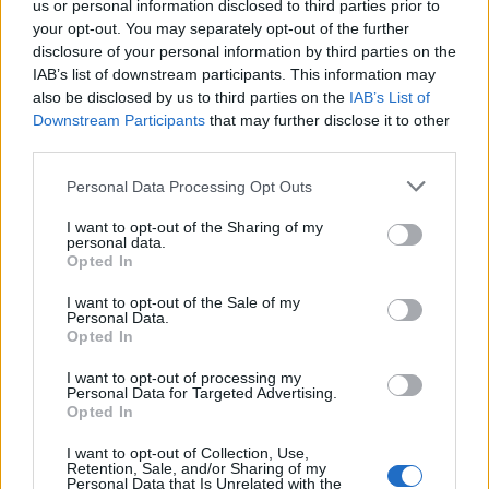
us or personal information disclosed to third parties prior to
your opt-out. You may separately opt-out of the further
disclosure of your personal information by third parties on the
IAB’s list of downstream participants. This information may
also be disclosed by us to third parties on the
IAB’s List of
Downstream Participants
that may further disclose it to other
third parties.
Personal Data Processing Opt Outs
I want to opt-out of the Sharing of my
personal data.
Opted In
Charles Ollivon terza linea:
I want to opt-out of the Sale of my
Personal Data.
Opted In
legamenti
I want to opt-out of processing my
Personal Data for Targeted Advertising.
Il terza linea
Charles
Ollivon
, 31 anni, 46
Opted In
presenze, uno dei punti di forza della Francia,
I want to opt-out of Collection, Use,
ha subito la rottura di un legamento crociati del
Retention, Sale, and/or Sharing of my
Personal Data that Is Unrelated with the