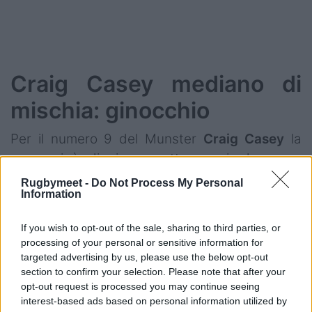
Craig Casey mediano di
mischia: ginocchio
Per il numero 9 del Munster
Craig Casey
la
prognosi è di circa quattro mesi, dopo per
l'operazione al ginocchio, infortunatosi durante
Rugbymeet -
Do Not Process My Personal
Information
un match di Champions Cup contro il Castres.
Per il 25enne giocatore con 18 caps e per
If you wish to opt-out of the sale, sharing to third parties, or
l'Irlanda un brutto colpo.
processing of your personal or sensitive information for
targeted advertising by us, please use the below opt-out
section to confirm your selection. Please note that after your
opt-out request is processed you may continue seeing
interest-based ads based on personal information utilized by