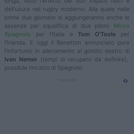
lunga, visto l'effetto dei duri impatti fisici e
Campionati
dell'usura nel rugby moderno. Alla quale nelle
prime due giornate si aggiungeranno anche le
Serie A
assenze per squalifica di due piloni:
Mirco
Serie B
Spagnolo
per l'Italia e
Tom
O'Toole
per
l'Irlanda. E oggi il Benetton annunciato pure
Serie C
l'infortunio in allenamento al gomito destro di
Femminile
Ivan Nemer
(tempi di recupero da definire),
possibile rincalzo di Spagnolo.
Giovanili
Coppa Italia
Minirugby
Eventi
Top10