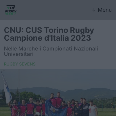
↓
Menu
CNU: CUS Torino Rugby
Campione d'Italia 2023
Nazionale
Nelle Marche i Campionati Nazionali
Universitari
Nazionali giovanili
RUGBY SEVENS
Rugby Sevens
FIR
Internazionale
6 Nazioni
United Rugby Championship