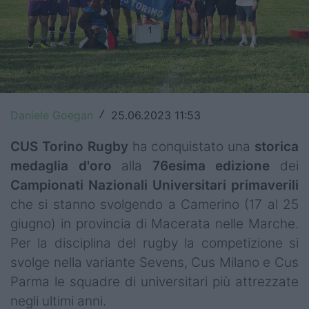
Top14
Premiership
Champions Cup
Challenge Cup
Daniele Goegan
25.06.2023 11:53
/
World Rugby
CUS Torino Rugby
ha conquistato una
storica
medaglia d'oro
alla
76esima edizione
dei
Rugby World Cup
Campionati Nazionali Universitari primaverili
Super Rugby
che si stanno svolgendo a Camerino (17 al 25
giugno) in provincia di Macerata nelle Marche.
Rugby in TV
Per la disciplina del rugby la competizione si
Mercato
svolge nella variante Sevens, Cus Milano e Cus
Parma le squadre di universitari più attrezzate
Serie A Elite
negli ultimi anni.